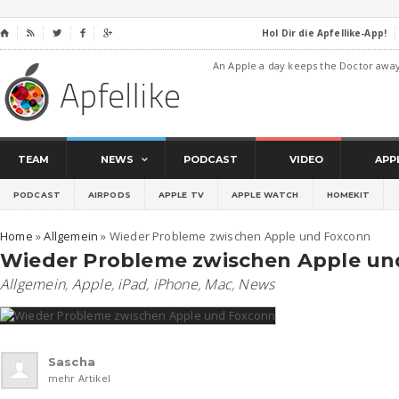
Hol Dir die Apfellike-App!
⌂




An Apple a day keeps the Doctor awa
TEAM
NEWS
PODCAST
VIDEO
APP
PODCAST
AIRPODS
APPLE TV
APPLE WATCH
HOMEKIT
Home
»
Allgemein
»
Wieder Probleme zwischen Apple und Foxconn
Wieder Probleme zwischen Apple un
Allgemein
,
Apple
,
iPad
,
iPhone
,
Mac
,
News
Sascha
mehr Artikel