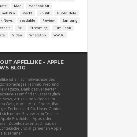
note
Mac
MacBook Air
Book Pro
Markt
Politik
Public Beta
ck-News
readable
Review
Samsung
erheit
Siri
Streaming
Tim Cook
ate
Video
WhatsApp
WWDC
OUT APFELLIKE - APPLE
WS BLOG
llike ist ein schnellwachsendes
tschsprachiges Technik, Web und
le Magazin. Dank des versierten
akteure-Team finden Leser täglich
e News, Artikel und Videos zum
ma Web, Apple, Mac, iPhone, iPad,
gle, Technik und Co. Unser Content
t sich neben Reviews von Technik
 Apple Produkten, Apps oder
eren Zubehörteilen auch aus der
üchteküche und allgemeinen Apple
s zusammen.