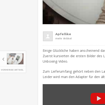
Apfellike
mehr Artikel
Einige Glückliche haben anscheinend d
Zuerst kursierten die ersten Bilder des 
Unboxing-Video.
VORHERIGE ARTIKEL
Zum Lieferumfang gehört neben den L
Leider wird man den Adapter für den äl
„Apple
iPhone
5
Unboxing
—
Exclusive