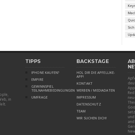
Key
Mac
Qui
Sich
Upd
TIPPS
BACKSTAGE
AB
NE
IPHONE KAUFEN?
HOL DIR DIE APFELLIKE-
APP!
Apfe
EMPIRE
deu
KONTAKT
GEWINNSPIEL
App
TEILNAHMEBEDINGUNGEN
WERBEN / MEDIADATEN
Red
pple,
UMFRAGE
IMPRESSUM
neu
Web, in
The
elt.
DATENSCHUTZ
Goo
TEAM
setz
und
WIR SUCHEN DICH!
and
Ger
New