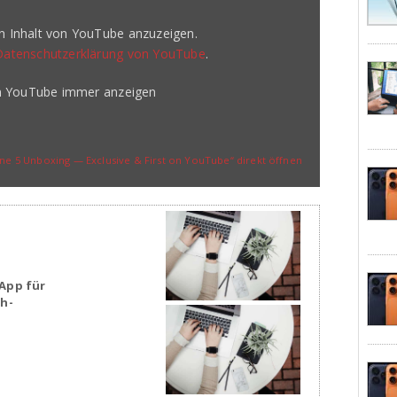
en Inhalt von YouTube anzuzeigen.
Datenschutzerklärung von YouTube
.
on YouTube immer anzeigen
ne 5 Unboxing — Exclusive & First on YouTube“ direkt öffnen
App für
sh-