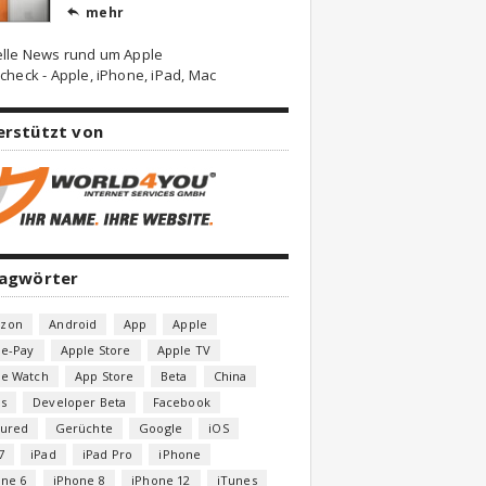
mehr

elle News rund um Apple
check - Apple, iPhone, iPad, Mac
erstützt von
lagwörter
zon
Android
App
Apple
le-Pay
Apple Store
Apple TV
le Watch
App Store
Beta
China
s
Developer Beta
Facebook
tured
Gerüchte
Google
iOS
7
iPad
iPad Pro
iPhone
one 6
iPhone 8
iPhone 12
iTunes