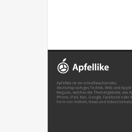
Apfellike ist ein schnellwachsendes
deutschsprachiges Technik, Web und Apple
Magazin, welches die Themengebiete, wie A
iPhone, iPad, Mac, Google, Facebook oder 
Form von Artikeln, News und Videos behand