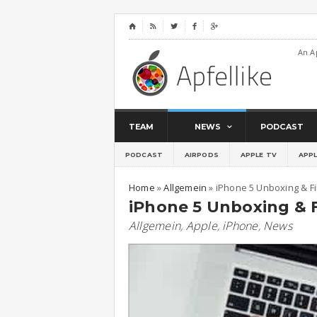
⌂




An A
TEAM
NEWS
PODCAST
PODCAST
AIRPODS
APPLE TV
APP
Home
»
Allgemein
»
iPhone 5 Unboxing & Fi
iPhone 5 Unboxing & F
Allgemein
,
Apple
,
iPhone
,
News