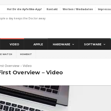
Hol Dir die Apfellike-App!
Kontakt
Werben / Mediadaten
Impress
pple a day keeps the Doctor away
VIDEO
APPLE
HARDWARE
SOFTWARE
LE WATCH
HOMEKIT
rst Overview – Video
irst Overview – Video