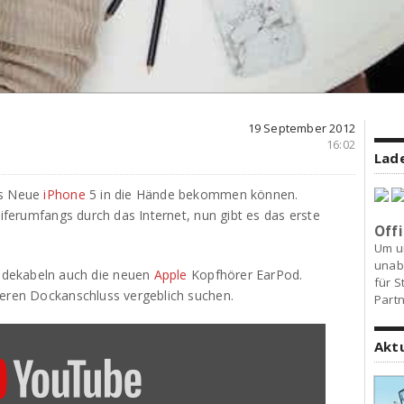
19 September 2012
16:02
Lade
as Neue
iPhone
5 in die Hände bekommen können.
Liferumfangs durch das Internet, nun gibt es das erste
Offi
Um u
unab
adekabeln auch die neuen
Apple
Kopfhörer EarPod.
für S
teren Dockanschluss vergeblich suchen.
Partn
Akt