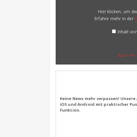
&
First
Hier klicken, um d
on
YouTube“
Erfahre mehr in der
von
YouTube
anzeigen
Inhalt v
„Apple iPho
Keine News mehr verpassen! Unsere 
iOS und Android mit praktischer Pu
Funktion.