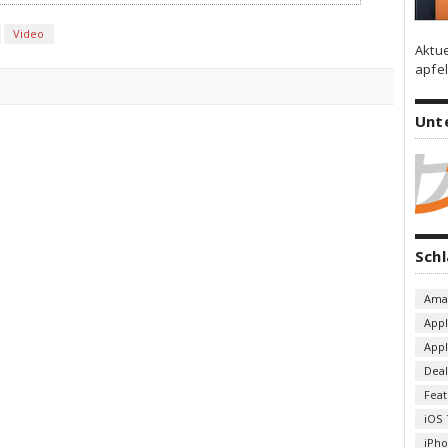
Video
Aktu
apfel
Unt
Sch
Ama
App
App
Deal
Fea
iOS 
iPh