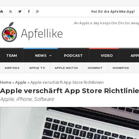
Hol Dir die Apfellike-App!
⌂




An Apple a day keeps the Doctor awa
TEAM
NEWS
PODCAST
VIDEO
APP
AIRPODS
APPLE TV
APPLE WATCH
HOMEKIT
HOMEPOD
Home
»
Apple
»
Apple verschärft App Store Richtlinien
Apple verschärft App Store Richtlini
Apple
,
iPhone
,
Software