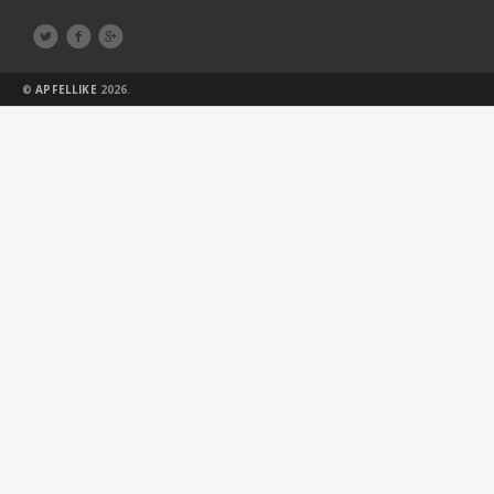



©
APFELLIKE
2026.