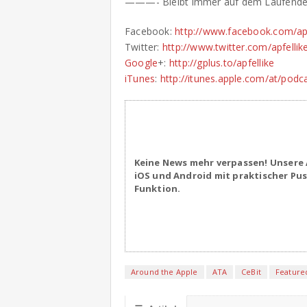
———- Bleibt immer auf dem Laufe
Facebook:
http://www.facebook.com/apf
Twitter:
http://www.twitter.com/apfellik
Google
+:
http://gplus.to/apfellike
iTunes
:
http://itunes.apple.com/at/podc
Keine News mehr verpassen! Unsere 
iOS und Android mit praktischer Pu
Funktion.
Around the Apple
ATA
CeBit
Feature