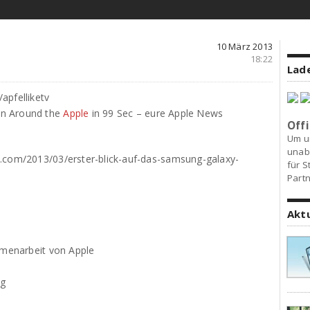
10 März 2013
18:22
Lade
apfelliketv
on Around the
Apple
in 99 Sec – eure Apple News
Offi
Um u
unab
e.com/2013/03/erster-blick-auf-das-samsung-galaxy-
für S
Partn
Akt
mmenarbeit von Apple
ng