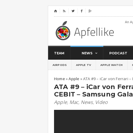
⌂




An A
TEAM
NEWS
PODCAST
AIRPODS
APPLE TV
APPLE WATCH
Home
»
Apple
»
ATA #9 – iCar von Ferrari 
ATA #9 – iCar von Ferr
CEBIT – Samsung Galax
Apple
,
Mac
,
News
,
Video