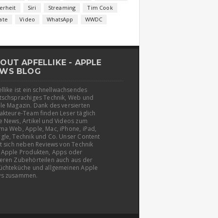
erheit
Siri
Streaming
Tim Cook
ate
Video
WhatsApp
WWDC
OUT APFELLIKE - APPLE
WS BLOG
llike ist ein schnellwachsendes
tschsprachiges Technik, Web und
le Magazin. Dank des versierten
akteure-Team finden Leser täglich
e News, Artikel und Videos zum
ma Web, Apple, Mac, iPhone, iPad,
gle, Technik und Co. Unser Content
t sich neben Reviews von Technik
 Apple Produkten, Apps oder
eren Zubehörteilen auch aus der
üchteküche und allgemeinen Apple
s zusammen.