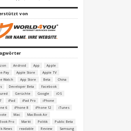
erstützt von
lagwörter
zon
Android
App
Apple
le-Pay
Apple Store
Apple TV
le Watch
App Store
Beta
China
s
Developer Beta
Facebook
tured
Gerüchte
Google
iOS
7
iPad
iPad Pro
iPhone
one 6
iPhone 8
iPhone 12
iTunes
note
Mac
MacBook Air
Book Pro
Markt
Politik
Public Beta
ck-News
readable
Review
Samsung