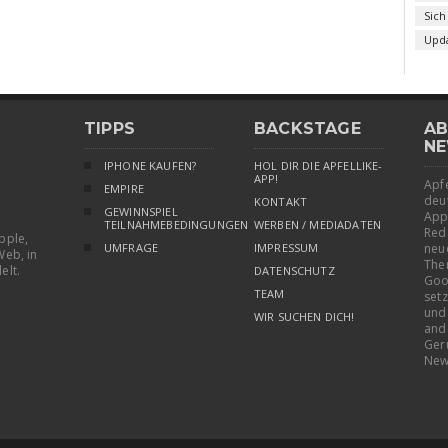
Sich
Upd
TIPPS
BACKSTAGE
AB
NE
IPHONE KAUFEN?
HOL DIR DIE APFELLIKE-
APP!
Apfe
EMPIRE
deu
KONTAKT
GEWINNSPIEL
App
TEILNAHMEBEDINGUNGEN
WERBEN / MEDIADATEN
Red
pple,
UMFRAGE
IMPRESSUM
neu
Web, in
The
elt.
DATENSCHUTZ
Goo
TEAM
setz
und
WIR SUCHEN DICH!
and
Ger
New