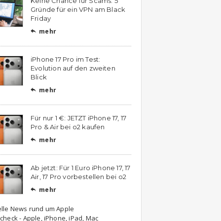
Keine Chance für Scams: 5
Gründe für ein VPN am Black
Friday
mehr

iPhone 17 Pro im Test:
Evolution auf den zweiten
Blick
mehr

Für nur 1 €: JETZT iPhone 17, 17
Pro & Air bei o2 kaufen
mehr

Ab jetzt: Für 1 Euro iPhone 17, 17
Air, 17 Pro vorbestellen bei o2
mehr

elle News rund um Apple
check - Apple, iPhone, iPad, Mac