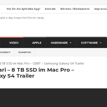
Hol Dir die Apfellike-App!
Kontakt
Werben / Mediadaten
Impress
pple a day keeps the Doctor away
VIDEO
APPLE
HARDWARE
SOFTWARE
HOMEKIT
HOMEPOD
– 8 TB SSD im Mac Pro – CEBIT – Samsung Galaxy S4 Trailer
ari – 8 TB SSD im Mac Pro –
y S4 Trailer