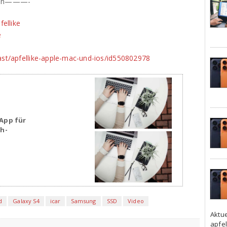
nden———-
ellike
e
ast/apfellike-apple-mac-und-ios/id550802978
App für
sh-
d
Galaxy S4
icar
Samsung
SSD
Video
Aktu
apfel