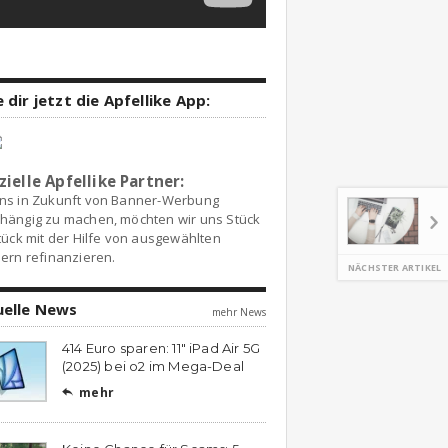
 dir jetzt die Apfellike App:
zielle Apfellike Partner:
ns in Zukunft von Banner-Werbung
hängig zu machen, möchten wir uns Stück
tück mit der Hilfe von ausgewählten
ern refinanzieren.
NÄCHSTER ARTIKEL
uelle News
mehr News
414 Euro sparen: 11″ iPad Air 5G
(2025) bei o2 im Mega-Deal
mehr
