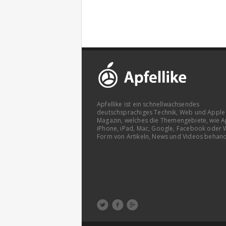
Apfellike ist ein schnellwachsendes
deutschsprachiges Technik, Web und Apple
Magazin, welches die Themengebiete, wie A
iPhone, iPad, Mac, Google, Facebook oder 
Form von Artikeln, News und Videos behand


