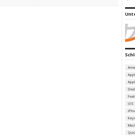
Unt
Sch
Ama
App
App
Deal
Fea
iOS 
iPh
Key
Mac
Qui