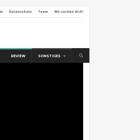
um
Datenschutz
Team
Wir suchen dich!
REVIEW
SONSTIGES
lste News - CeBit