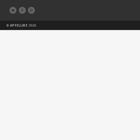



©
APFELLIKE
2026.