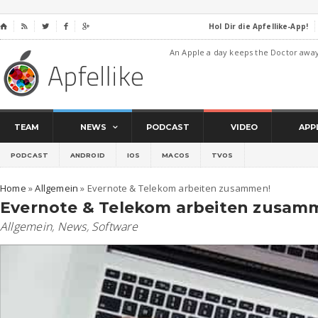
Hol Dir die Apfellike-App!
⌂




An Apple a day keeps the Doctor awa
TEAM
NEWS
PODCAST
VIDEO
APP
PODCAST
ANDROID
IOS
MACOS
TVOS
Home
»
Allgemein
»
Evernote & Telekom arbeiten zusammen!
Evernote & Telekom arbeiten zusam
Allgemein
,
News
,
Software