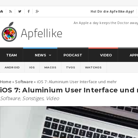
Hol Dir die Apfellike-App!
⌂




An Apple a day keeps the Doctor awa
TEAM
NEWS
PODCAST
VIDEO
APP
ANDROID
IOS
MACOS
TVOS
WATCHOS
Home
»
Software
»
iOS 7: Aluminium User Interface und mehr
iOS 7: Aluminium User Interface und
Software
,
Sonstiges
,
Video