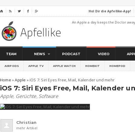
Hol Dir die Apfellike-App!
⌂




An Apple a day keeps the Doctor awa
TEAM
NEWS
PODCAST
VIDEO
APP
AIRPODS
APPLE TV
APPLE WATCH
HOMEKIT
HOMEPOD
Home
»
Apple
»
iOS 7: Siri Eyes Free, Mail, Kalender und mehr
iOS 7: Siri Eyes Free, Mail, Kalender 
Apple
,
Gerüchte
,
Software
Christian
mehr Artikel