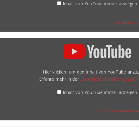
Inhalt von YouTube immer anzeigen
„LG G2 hands-
„LG
G2
vs
Samsung
Galaxy
S4
first
Hier klicken, um den Inhalt von YouTube anzuz
look“
von
Erfahre mehr in der
Datenschutzerklärung von 
YouTube
anzeigen
Inhalt von YouTube immer anzeigen
„LG G2 vs Samsung Galaxy