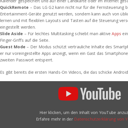
Kalender gespeichert und auf einer Landkarte oder im Internet ges
QuickRemote
– Das LG G2 kann nicht nur für die Fernsteuerung 
Entertainment-Geräte genutzt werden, sondern kann auch von übl
lernen und mit flexiblen Layouts und Tasten auf die Steuerung ver
eingestellt werden.
Slide Aside
– Für leichtes Multitasking schiebt man aktive
Apps
ein
Finger-Griffs auf die Seite.
Guest Mode
– Der Modus schützt vertrauliche Inhalte des Smart
er nur voreingestellte Apps anzeigt, wenn ein Gast das Smartphone
zweiten Passwort entsperrt.
Es gibt bereits die ersten Hands-On Videos, die das schicke Android
„LG
G2
hands-
on
|
Engadget“
von
Hier klicken, um den Inhalt von YouTube anzuz
YouTube
anzeigen
Erfahre mehr in der
Datenschutzerklärung von 