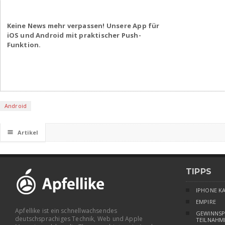
Keine News mehr verpassen! Unsere App für
iOS und Android mit praktischer Push-
Funktion.
Android
☰
Artikel
TIPPS
IPHONE K
EMPIRE
Apfellike ist ein schnellwachsendes
GEWINNSP
deutschsprachiges Technik, Web und Apple
TEILNAHM