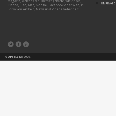
Magazin, welches die Themengebiete, wie Apple,
UMFRAGE
iPhone, iPad, Mac, Google, Facebook oder Web, in
Form von Artikeln, News und Videos behandelt.



©
APFELLIKE
2026.