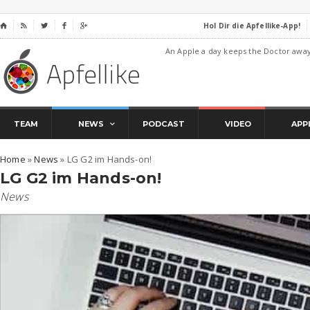
Hol Dir die Apfellike-App!
⌂




An Apple a day keeps the Doctor awa
TEAM
NEWS
PODCAST
VIDEO
APP
Home
»
News
»
LG G2 im Hands-on!
LG G2 im Hands-on!
News