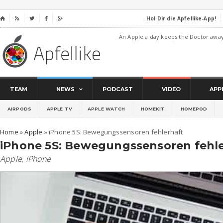
Hol Dir die Apfellike-App!
⌂




An Apple a day keeps the Doctor awa
TEAM
NEWS
PODCAST
VIDEO
APP
AIRPODS
APPLE TV
APPLE WATCH
HOMEKIT
HOMEPOD
Home
»
Apple
»
iPhone 5S: Bewegungssensoren fehlerhaft
iPhone 5S: Bewegungssensoren fehl
Apple
,
iPhone