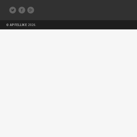



©
APFELLIKE
2026.