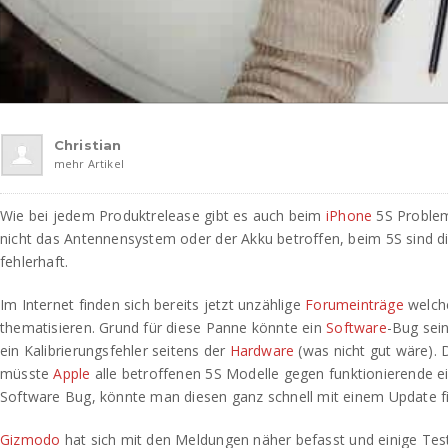
Christian
mehr Artikel
Wie bei jedem Produktrelease gibt es auch beim
iPhone
5S Problem
nicht das Antennensystem oder der Akku betroffen, beim 5S sind
fehlerhaft.
Im Internet finden sich bereits jetzt unzählige
Forumeinträge
welch
thematisieren. Grund für diese Panne könnte ein
Software
-Bug sei
ein Kalibrierungsfehler seitens der
Hardware
(was nicht gut wäre). D
müsste
Apple
alle betroffenen 5S Modelle gegen funktionierende e
Software Bug, könnte man diesen ganz schnell mit einem Update f
Gizmodo
hat sich mit den Meldungen näher befasst und einige Tes