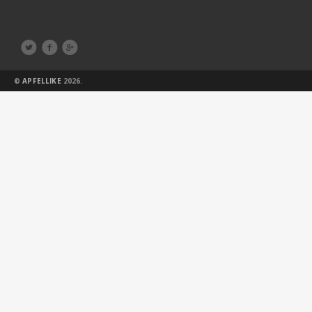



©
APFELLIKE
2026.