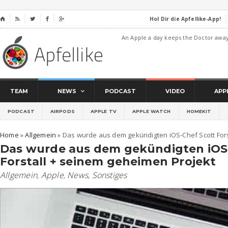
Hol Dir die Apfellike-App!
⌂




An Apple a day keeps the Doctor awa
TEAM
NEWS
PODCAST
VIDEO
APP
PODCAST
AIRPODS
APPLE TV
APPLE WATCH
HOMEKIT
Home
»
Allgemein
»
Das wurde aus dem gekündigten iOS-Chef Scott Fors
Das wurde aus dem gekündigten iOS
Forstall + seinem geheimen Projekt
Allgemein
,
Apple
,
News
,
Sonstiges