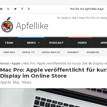
Hol Dir die Apfellike-App!
⌂




An Apple a day keeps the Doctor awa
TEAM
NEWS
PODCAST
VIDEO
APP
AIRPODS
APPLE TV
APPLE WATCH
HOMEKIT
HOMEPOD
Home
»
Apple
»
Mac Pro: Apple veröffentlicht für kurze Zeit 4K Display i
Mac Pro: Apple veröffentlicht für kur
Display im Online Store
Apple
,
Mac
,
News