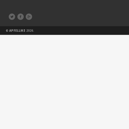



©
APFELLIKE
2026.