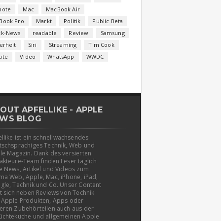
note
Mac
MacBook Air
Book Pro
Markt
Politik
Public Beta
ck-News
readable
Review
Samsung
erheit
Siri
Streaming
Tim Cook
ate
Video
WhatsApp
WWDC
OUT APFELLIKE - APPLE
WS BLOG
llike ist ein schnellwachsendes
tschsprachiges Technik, Web und
le Magazin. Dank des versierten
akteure-Team finden Leser täglich
e News, Artikel und Videos zum
ma Web, Apple, Mac, iPhone, iPad,
gle, Technik und Co. Unser Content
t sich neben Reviews von Technik
 Apple Produkten, Apps oder
eren Zubehörteilen auch aus der
üchteküche und allgemeinen Apple