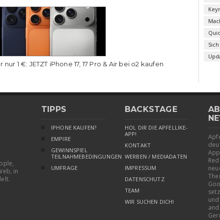
Key
Mac
Qui
Sich
Upd
r nur 1 €: JETZT iPhone 17, 17 Pro & Air bei o2 kaufen
TIPPS
BACKSTAGE
AB
NE
IPHONE KAUFEN?
HOL DIR DIE APFELLIKE-
APP!
Apfe
EMPIRE
deu
KONTAKT
GEWINNSPIEL
App
TEILNAHMEBEDINGUNGEN
WERBEN / MEDIADATEN
Red
pple,
UMFRAGE
IMPRESSUM
neu
Web, in
The
elt.
DATENSCHUTZ
Goo
TEAM
setz
und
WIR SUCHEN DICH!
and
Ger