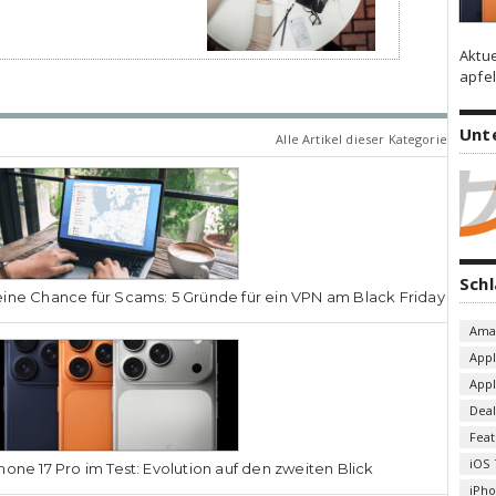
Aktu
apfel
Unt
Alle Artikel dieser Kategorie
Sch
ine Chance für Scams: 5 Gründe für ein VPN am Black Friday
Ama
App
App
Deal
Fea
iOS 
hone 17 Pro im Test: Evolution auf den zweiten Blick
iPh