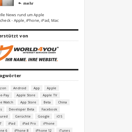
mehr

elle News rund um Apple
check - Apple, iPhone, iPad, Mac
erstützt von
lagwörter
zon
Android
App
Apple
le-Pay
Apple Store
Apple TV
le Watch
App Store
Beta
China
s
Developer Beta
Facebook
tured
Gerüchte
Google
iOS
7
iPad
iPad Pro
iPhone
one 6
iPhone 8
iPhone 12
iTunes