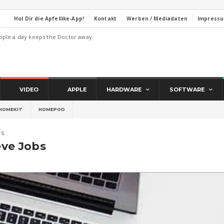
Hol Dir die Apfellike-App!
Kontakt
Werben / Mediadaten
Impress
pple a day keeps the Doctor away
VIDEO
APPLE
HARDWARE
SOFTWARE
HOMEKIT
HOMEPOD
bs
ve Jobs