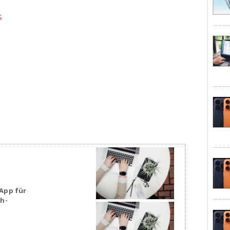
S
App für
sh-