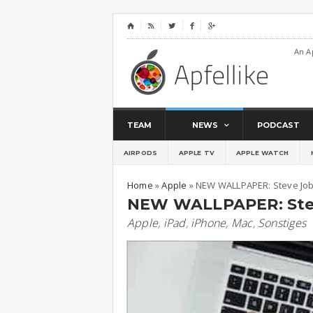
⌂




An A
TEAM
NEWS
PODCAST
AIRPODS
APPLE TV
APPLE WATCH
Home
»
Apple
»
NEW WALLPAPER: Steve Jo
NEW WALLPAPER: Ste
Apple
,
iPad
,
iPhone
,
Mac
,
Sonstiges