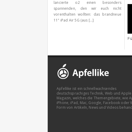
lancierte o2 einen besonders
spannenden, den wir euch nicht
vorenthalten wollten: das brandneue
11" iPad Air 5G (aus [...]
Fü
Apfellike ist ein schnellwachsendes
deutschsprachiges Technik, Web und Apple
Magazin, welches die Themengebiete, wie A
iPhone, iPad, Mac, Google, Facebook oder 
Form von Artikeln, News und Videos behand