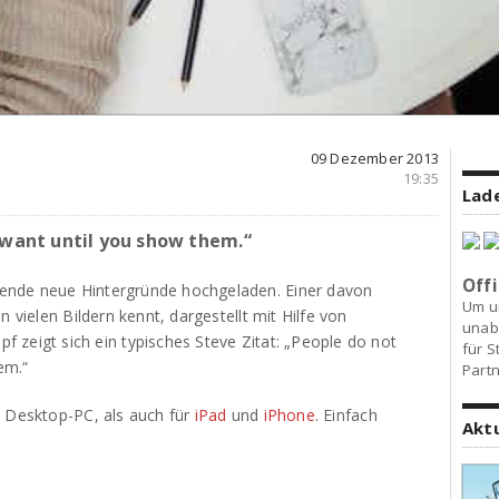
09 Dezember 2013
19:35
Lade
want until you show them.“
Offi
ende neue Hintergründe hochgeladen. Einer davon
Um u
n vielen Bildern kennt, dargestellt mit Hilfe von
unab
 zeigt sich ein typisches Steve Zitat: „People do not
für S
em.“
Partn
n Desktop-PC, als auch für
iPad
und
iPhone
. Einfach
Akt