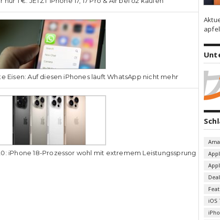
r nur 1 €: JETZT iPhone 17, 17 Pro & Air bei o2 kaufen
Aktu
apfel
Unt
te Eisen: Auf diesen iPhones läuft WhatsApp nicht mehr
Sch
Ama
0: iPhone 18-Prozessor wohl mit extremem Leistungssprung
App
App
Deal
Fea
iOS 
iPh