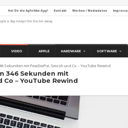
Hol Dir die Apfellike-App!
Kontakt
Werben / Mediadaten
Impress
pple a day keeps the Doctor away
VIDEO
APPLE
HARDWARE
SOFTWARE
346 Sekunden mit PewDiePie, Smosh und Co – YouTube Rewind
in 346 Sekunden mit
d Co – YouTube Rewind