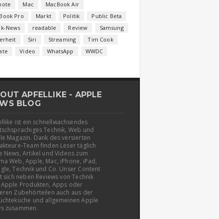
note
Mac
MacBook Air
Book Pro
Markt
Politik
Public Beta
ck-News
readable
Review
Samsung
erheit
Siri
Streaming
Tim Cook
ate
Video
WhatsApp
WWDC
OUT APFELLIKE - APPLE
WS BLOG
llike ist ein schnellwachsendes
tschsprachiges Technik, Web und
le Magazin. Dank des versierten
akteure-Team finden Leser täglich
e News, Artikel und Videos zum
ma Web, Apple, Mac, iPhone, iPad,
gle, Technik und Co. Unser Content
t sich neben Reviews von Technik
 Apple Produkten, Apps oder
eren Zubehörteilen auch aus der
üchteküche und allgemeinen Apple
s zusammen.