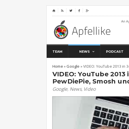
⌂




An A
TEAM
NEWS
PODCAST
Home
»
Google
»
VIDEO: YouTube 2013 in 
VIDEO: YouTube 2013 
PewDiePie, Smosh un
Google
,
News
,
Video