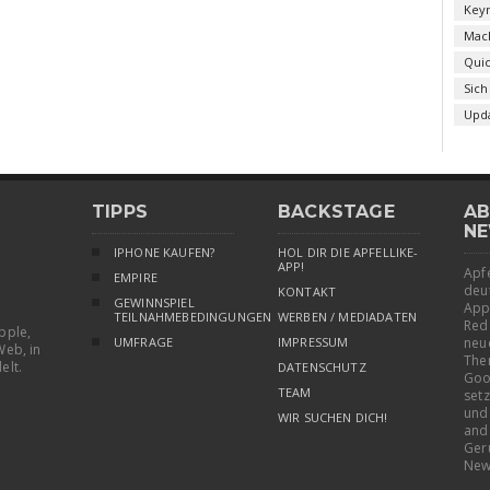
Key
Mac
Qui
Sich
Upd
TIPPS
BACKSTAGE
AB
NE
IPHONE KAUFEN?
HOL DIR DIE APFELLIKE-
APP!
Apfe
EMPIRE
deu
KONTAKT
GEWINNSPIEL
App
TEILNAHMEBEDINGUNGEN
WERBEN / MEDIADATEN
Red
pple,
UMFRAGE
IMPRESSUM
neu
Web, in
The
elt.
DATENSCHUTZ
Goo
TEAM
setz
und
WIR SUCHEN DICH!
and
Ger
New