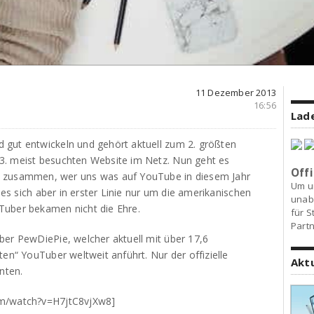
11 Dezember 2013
16:56
Lade
 gut entwickeln und gehört aktuell zum 2. größten
3. meist besuchten Website im Netz. Nun geht es
Offi
t zusammen, wer uns was auf YouTube in diesem Jahr
Um u
t es sich aber in erster Linie nur um die amerikanischen
unab
Tuber bekamen nicht die Ehre.
für S
Partn
ber PewDiePie, welcher aktuell mit über 17,6
en“ YouTuber weltweit anführt. Nur der offizielle
Akt
nten.
om/watch?v=H7jtC8vjXw8]