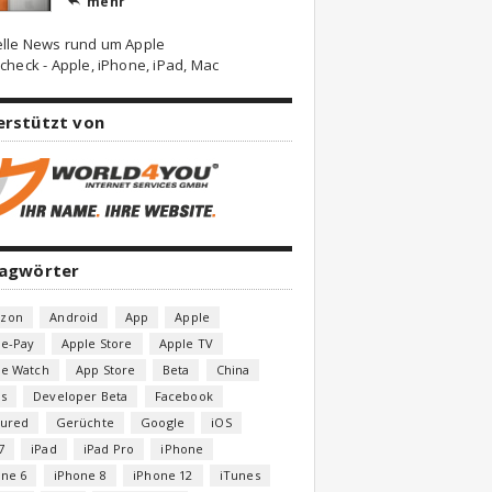
mehr

elle News rund um Apple
check - Apple, iPhone, iPad, Mac
erstützt von
lagwörter
zon
Android
App
Apple
le-Pay
Apple Store
Apple TV
le Watch
App Store
Beta
China
s
Developer Beta
Facebook
tured
Gerüchte
Google
iOS
7
iPad
iPad Pro
iPhone
one 6
iPhone 8
iPhone 12
iTunes