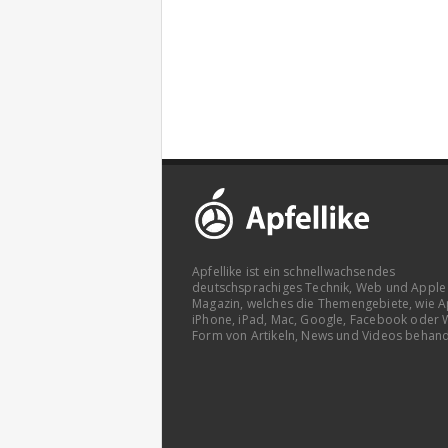
Apfellike ist ein schnellwachsendes
deutschsprachiges Technik, Web und Apple
Magazin, welches die Themengebiete, wie A
iPhone, iPad, Mac, Google, Facebook oder 
Form von Artikeln, News und Videos behand