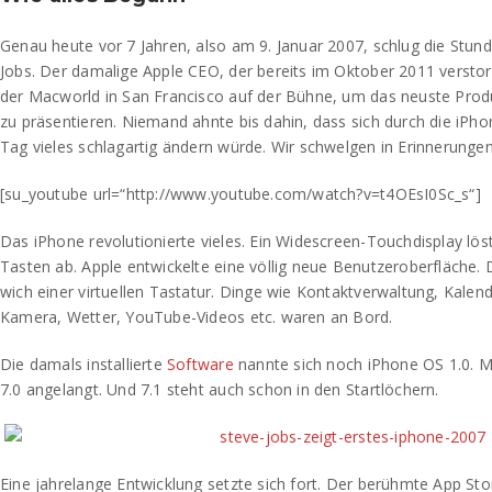
Genau heute vor 7 Jahren, also am 9. Januar 2007, schlug die Stu
Jobs. Der damalige Apple CEO, der bereits im Oktober 2011 versto
der Macworld in San Francisco auf der Bühne, um das neuste Prod
zu präsentieren. Niemand ahnte bis dahin, dass sich durch die iPh
Tag vieles schlagartig ändern würde. Wir schwelgen in Erinnerungen
[su_youtube url=“http://www.youtube.com/watch?v=t4OEsI0Sc_s“]
Das iPhone revolutionierte vieles. Ein Widescreen-Touchdisplay lö
Tasten ab. Apple entwickelte eine völlig neue Benutzeroberfläche. 
wich einer virtuellen Tastatur. Dinge wie Kontaktverwaltung, Kalend
Kamera, Wetter, YouTube-Videos etc. waren an Bord.
Die damals installierte
Software
nannte sich noch iPhone OS 1.0. Mi
7.0 angelangt. Und 7.1 steht auch schon in den Startlöchern.
Eine jahrelange Entwicklung setzte sich fort. Der berühmte App Sto