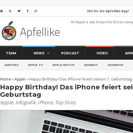
Hol Dir die Apfellike-App!
⌂




An Apple a day keeps the Doctor awa
TEAM
NEWS
PODCAST
VIDEO
APP
AIRPODS
APPLE TV
APPLE WATCH
HOMEKIT
HOMEPOD
Home
»
Apple
»
Happy Birthday! Das iPhone feiert seinen 7. Geburtstag
Happy Birthday! Das iPhone feiert sei
Geburtstag
Apple
,
Infografik
,
iPhone
,
Top Story