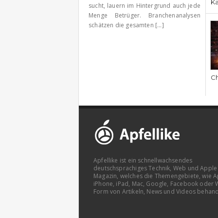
Ka
sucht, lauern im Hintergrund auch jede
Menge Betrüger. Branchenanalysen
schätzen die gesamten [...]
Ch
Apfellike ist ein schnellwachsendes
deutschsprachiges Technik, Web und Apple
Magazin, welches die Themengebiete, wie A
iPhone, iPad, Mac, Google, Facebook oder 
Form von Artikeln, News und Videos behand