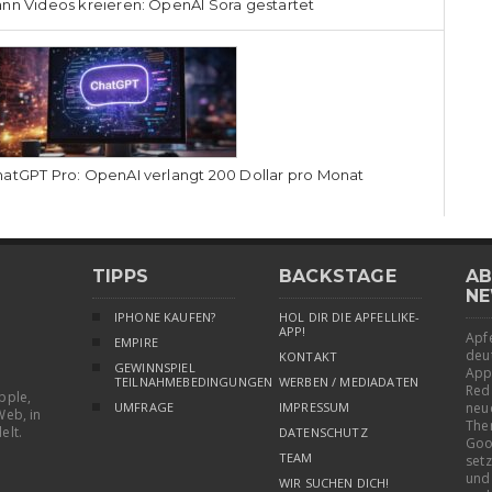
nn Videos kreieren: OpenAI Sora gestartet
atGPT Pro: OpenAI verlangt 200 Dollar pro Monat
TIPPS
BACKSTAGE
AB
NE
IPHONE KAUFEN?
HOL DIR DIE APFELLIKE-
APP!
Apfe
EMPIRE
deu
KONTAKT
GEWINNSPIEL
App
TEILNAHMEBEDINGUNGEN
WERBEN / MEDIADATEN
Red
pple,
UMFRAGE
IMPRESSUM
neu
Web, in
The
elt.
DATENSCHUTZ
Goo
TEAM
setz
und
WIR SUCHEN DICH!