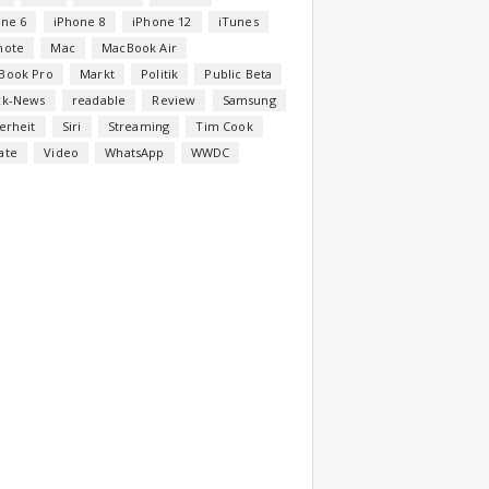
one 6
iPhone 8
iPhone 12
iTunes
note
Mac
MacBook Air
Book Pro
Markt
Politik
Public Beta
ck-News
readable
Review
Samsung
erheit
Siri
Streaming
Tim Cook
ate
Video
WhatsApp
WWDC