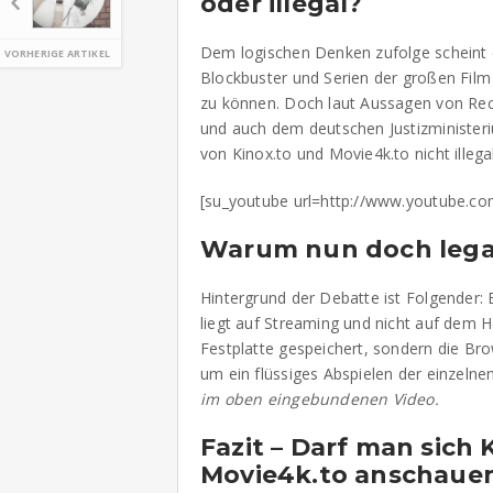
oder illegal?
Dem logischen Denken zufolge scheint es
VORHERIGE ARTIKEL
Blockbuster und Serien der großen Fil
zu können. Doch laut Aussagen von Rec
und auch dem deutschen Justizministeri
von Kinox.to und Movie4k.to nicht illega
[su_youtube url=http://www.youtube.c
Warum nun doch lega
Hintergrund der Debatte ist Folgender:
liegt auf Streaming und nicht auf dem H
Festplatte gespeichert, sondern die Bro
um ein flüssiges Abspielen der einzelne
im oben eingebundenen Video.
Fazit – Darf man sich 
Movie4k.to anschaue