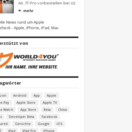
Air, 17 Pro vorbestellen bei o2
mehr

elle News rund um Apple
check - Apple, iPhone, iPad, Mac
erstützt von
lagwörter
zon
Android
App
Apple
le-Pay
Apple Store
Apple TV
le Watch
App Store
Beta
China
s
Developer Beta
Facebook
tured
Gerüchte
Google
iOS
7
iPad
iPad Pro
iPhone