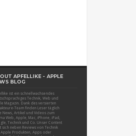
OUT APFELLIKE - APPLE
WS BLOG
llike ist ein schnellwachsendes
tschsprachiges Technik, Web und
le Magazin. Dank des versierten
akteure-Team finden Leser täglich
e News, Artikel und Videos zum
ma Web, Apple, Mac, iPhone, iPad,
gle, Technik und Co. Unser Content
t sich neben Reviews von Technik
 Apple Produkten, Apps oder