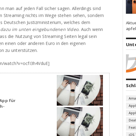
nn man auf jeden Fall sicher sagen. Allerdings sind
dem Streaming nichts im Wege stehen sehen, sondern
des Deutschen Justizministerium, welches dem
Aktu
apfel
dazu im unten eingebundenen Video.
Auch wenn
ass die Nutzung von Streaming Seiten legal sein
en einen oder anderen Euro in den eigenen
Unt
ion zu unterstützen.
om/watch?v=ocfI3h4VduE]
Sch
Ama
App für
App
sh-
App
Deal
Fea
iOS 