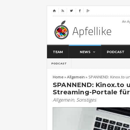
⌂




An A
TEAM
NEWS
PODCAST
PODCAST
Home
»
Allgemein
»
SPANNEND: Kinox.to und
SPANNEND: Kinox.to u
Streaming-Portale für
Allgemein
,
Sonstiges