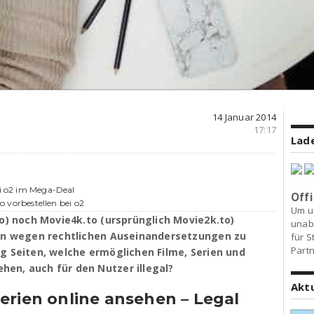
14 Januar 2014
17:17
Lade
ei o2 im Mega-Deal
Offi
ro vorbestellen bei o2
Um u
to) noch Movie4k.to (ursprünglich Movie2k.to)
unab
ain wegen rechtlichen Auseinandersetzungen zu
für S
Partn
g Seiten, welche ermöglichen Filme, Serien und
en, auch für den Nutzer illegal?
Akt
erien online ansehen – Legal