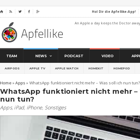
Hol Dir die Apfellike-App!
⌂




An Apple a day keeps the Doctor awa
TEAM
NEWS
PODCAST
VIDEO
APP
AIRPODS
APPLE TV
APPLE WATCH
HOMEKIT
HOMEPOD
Home
»
Apps
»
WhatsApp funktioniert nicht mehr – Was soll ich nun tun
WhatsApp funktioniert nicht mehr – 
nun tun?
Apps
,
iPad
,
iPhone
,
Sonstiges