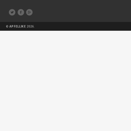



©
APFELLIKE
2026.