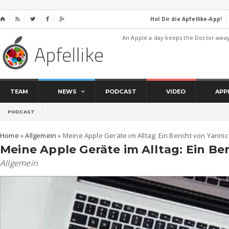
Hol Dir die Apfellike-App!
⌂




An Apple a day keeps the Doctor awa
TEAM
NEWS
PODCAST
VIDEO
APP
PODCAST
Home
»
Allgemein
»
Meine Apple Geräte im Alltag: Ein Bericht von Yannic
Meine Apple Geräte im Alltag: Ein Be
Allgemein