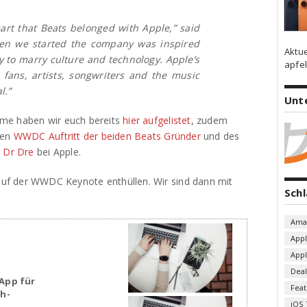
art that Beats belonged with Apple,” said
hen we started the company was inspired
Aktu
y to marry culture and technology. Apple’s
apfel
ans, artists, songwriters and the music
l.”
Unt
me haben wir euch bereits
hier aufgelistet
, zudem
nen
WWDC Auftritt der beiden Beats Gründer
und des
d Dr Dre
bei Apple.
uf der WWDC Keynote enthüllen. Wir sind dann mit
Sch
Ama
App
App
Deal
App für
Fea
sh-
iOS 