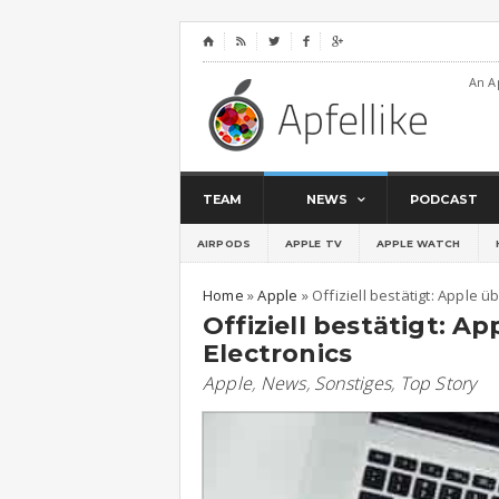
⌂




An A
TEAM
NEWS
PODCAST
AIRPODS
APPLE TV
APPLE WATCH
Home
»
Apple
»
Offiziell bestätigt: Apple 
Offiziell bestätigt: 
Electronics
Apple
,
News
,
Sonstiges
,
Top Story