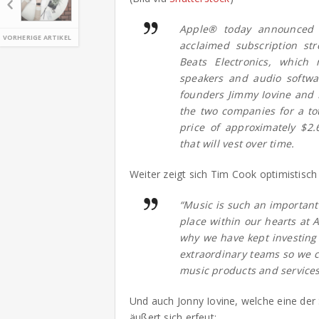
Apple® today announced i
VORHERIGE ARTIKEL
acclaimed subscription st
Beats Electronics, which
speakers and audio softwar
founders Jimmy Iovine and D
the two companies for a tot
price of approximately $2.
that will vest over time.
Weiter zeigt sich Tim Cook optimistisc
“Music is such an important 
place within our hearts at A
why we have kept investing
extraordinary teams so we c
music products and services
Und auch Jonny Iovine, welche eine der
äußert sich erfeut: