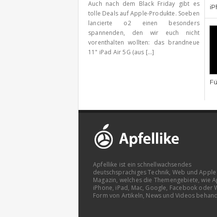
Auch nach dem Black Friday gibt es
iP
tolle Deals auf Apple-Produkte. Soeben
lancierte o2 einen besonders
spannenden, den wir euch nicht
vorenthalten wollten: das brandneue
11" iPad Air 5G (aus [...]
Fü
Apfellike ist ein schnellwachsendes
deutschsprachiges Technik, Web und Apple
Magazin, welches die Themengebiete, wie A
iPhone, iPad, Mac, Google, Facebook oder 
Form von Artikeln, News und Videos behand