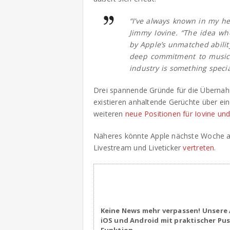
“I’ve always known in my he
Jimmy Iovine. “The idea w
by Apple’s unmatched abilit
deep commitment to music f
industry is something specia
Drei spannende Gründe für die Übernah
existieren anhaltende Gerüchte über ei
weiteren
neue Positionen für Iovine un
Näheres könnte Apple nächste Woche a
Livestream und Liveticker
vertreten
.
Keine News mehr verpassen! Unsere 
iOS und Android mit praktischer Pu