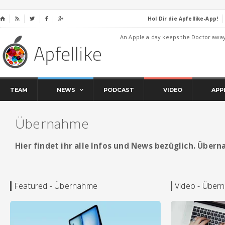
Hol Dir die Apfellike-App!
⌂




An Apple a day keeps the Doctor awa
TEAM
NEWS
PODCAST
VIDEO
APP
Übernahme
Hier findet ihr alle Infos und News bezüglich. Über
Featured - Übernahme
Video - Über