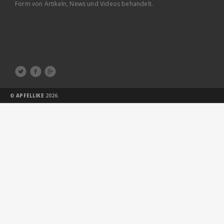
Form von Artikeln, News und Videos behandelt.



©
APFELLIKE
2026.