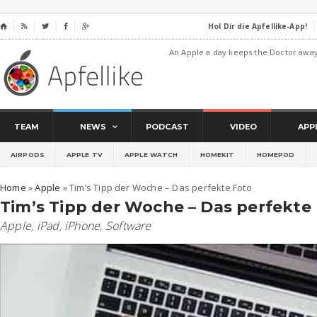
Hol Dir die Apfellike-App!
⌂




An Apple a day keeps the Doctor awa
TEAM
NEWS
PODCAST
VIDEO
APP
AIRPODS
APPLE TV
APPLE WATCH
HOMEKIT
HOMEPOD
Home
»
Apple
»
Tim’s Tipp der Woche – Das perfekte Foto
Tim’s Tipp der Woche – Das perfekte
Apple
,
iPad
,
iPhone
,
Software