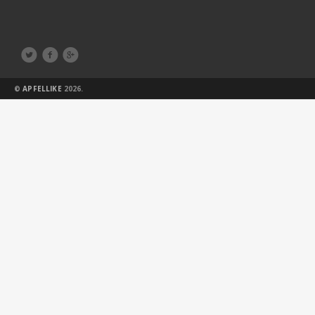



©
APFELLIKE
2026.