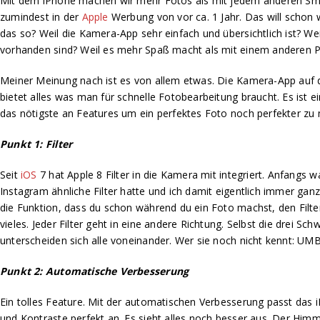
Mit dem iPhone machen wir mehr Fotos als mit jedem anderen Sma
zumindest in der
Apple
Werbung von vor ca. 1 Jahr. Das will schon 
das so? Weil die Kamera-App sehr einfach und übersichtlich ist? We
vorhanden sind? Weil es mehr Spaß macht als mit einem anderen 
Meiner Meinung nach ist es von allem etwas. Die Kamera-App auf 
bietet alles was man für schnelle Fotobearbeitung braucht. Es ist 
das nötigste an Features um ein perfektes Foto noch perfekter zu
Punkt 1: Filter
Seit
iOS
7 hat Apple 8 Filter in die Kamera mit integriert. Anfangs w
Instagram ähnliche Filter hatte und ich damit eigentlich immer ganz
die Funktion, dass du schon während du ein Foto machst, den Filter
vieles. Jeder Filter geht in eine andere Richtung. Selbst die drei Sch
unterscheiden sich alle voneinander. Wer sie noch nicht kennt:
Punkt 2: Automatische Verbesserung
Ein tolles Feature. Mit der automatischen Verbesserung passt das i
und Kontraste perfekt an. Es sieht alles noch besser aus. Der Himm