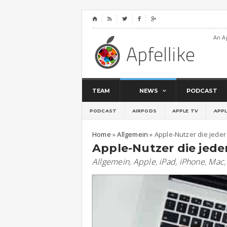
⌂




An A
TEAM
NEWS
PODCAST
PODCAST
AIRPODS
APPLE TV
APP
Home
»
Allgemein
»
Apple-Nutzer die jeder
Apple-Nutzer die jede
Allgemein
,
Apple
,
iPad
,
iPhone
,
Mac