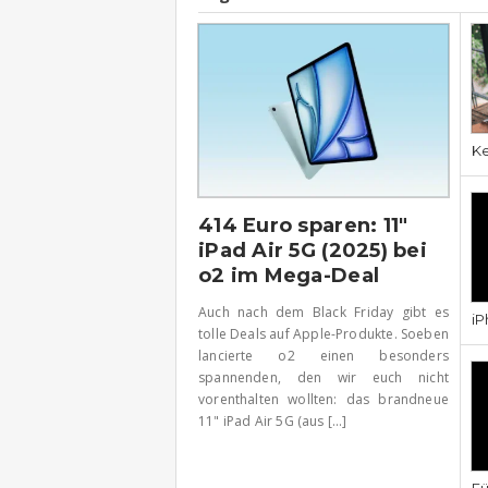
Ke
414 Euro sparen: 11″
iPad Air 5G (2025) bei
o2 im Mega-Deal
Auch nach dem Black Friday gibt es
iP
tolle Deals auf Apple-Produkte. Soeben
lancierte o2 einen besonders
spannenden, den wir euch nicht
vorenthalten wollten: das brandneue
11" iPad Air 5G (aus [...]
Fü