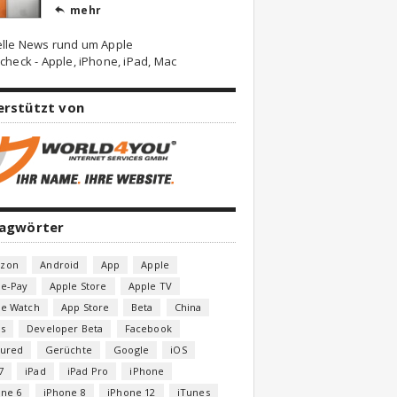
mehr

elle News rund um Apple
check - Apple, iPhone, iPad, Mac
erstützt von
lagwörter
zon
Android
App
Apple
le-Pay
Apple Store
Apple TV
le Watch
App Store
Beta
China
s
Developer Beta
Facebook
tured
Gerüchte
Google
iOS
7
iPad
iPad Pro
iPhone
one 6
iPhone 8
iPhone 12
iTunes