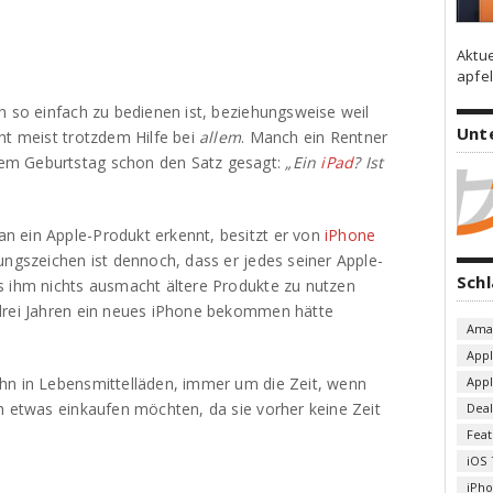
Aktu
apfel
h so einfach zu bedienen ist, beziehungsweise weil
Unt
ht meist trotzdem Hilfe bei
allem
. Manch ein Rentner
em Geburtstag schon den Satz gesagt:
„Ein
iPad
? Ist
n ein Apple-Produkt erkennt, besitzt er von
iPhone
ungszeichen ist dennoch, dass er jedes seiner Apple-
Sch
s ihm nichts ausmacht ältere Produkte zu nutzen
 drei Jahren ein neues iPhone bekommen hätte
Ama
App
hn in Lebensmittelläden, immer um die Zeit, wenn
App
h etwas einkaufen möchten, da sie vorher keine Zeit
Deal
Fea
iOS 
iPh