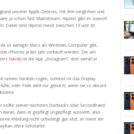
ufgrund unserer Apple-Devices, mit ihm verglichen und
s wäre ja schon fast Mainstream. Hipster gibt es sowohl
orm. Dabei sind Hipster meist zwischen 13 und 30
ell, da es weniger Macs als Windows-Computer gibt,
viele iPhones jedes Jahr verkauft werden. Die am
sters
Handy
ist die App „Instagram“, dort verrät er
 seinen Geräten rügen, zumeist ist das Display
ülle, oder Folie wird nur genutzt, wenn sie so absurd
 könnte.
r sollte seinen nächsten Starbucks oder Secondhand-
 daran, dass er gepflegt ungepflegt aussieht, also
eine Kleidung nicht unbedingt gut sitzt, er meist ein
RayBan ohne Sehstärke.