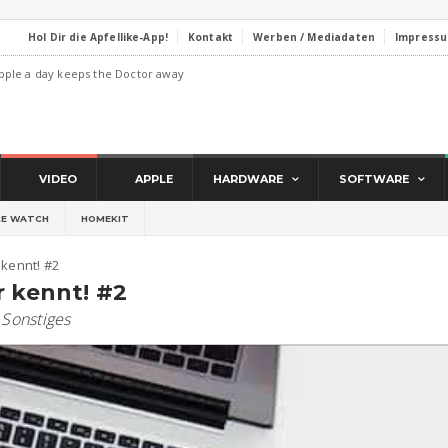
Hol Dir die Apfellike-App!
Kontakt
Werben / Mediadaten
Impress
pple a day keeps the Doctor away
VIDEO
APPLE
HARDWARE
SOFTWARE
LE WATCH
HOMEKIT
 kennt! #2
r kennt! #2
,
Sonstiges