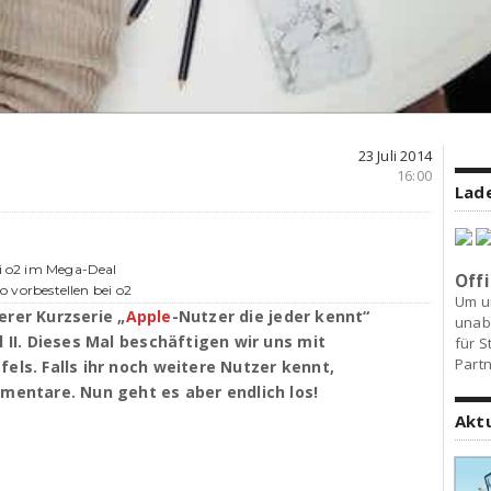
23 Juli 2014
16:00
Lade
ei o2 im Mega-Deal
Offi
ro vorbestellen bei o2
Um u
erer Kurzserie „
Apple
-Nutzer die jeder kennt“
unab
l II. Dieses Mal beschäftigen wir uns mit
für S
Partn
els. Falls ihr noch weitere Nutzer kennt,
mmentare. Nun geht es aber endlich los!
Akt