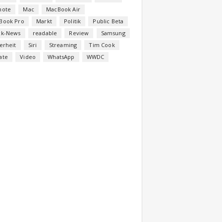
note
Mac
MacBook Air
Book Pro
Markt
Politik
Public Beta
ck-News
readable
Review
Samsung
erheit
Siri
Streaming
Tim Cook
ate
Video
WhatsApp
WWDC