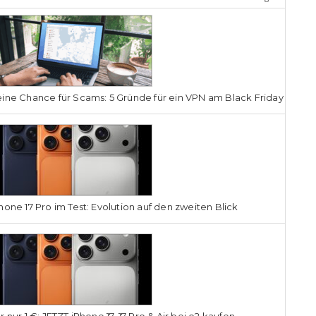
ine Chance für Scams: 5 Gründe für ein VPN am Black Friday
hone 17 Pro im Test: Evolution auf den zweiten Blick
r nur 1 €: JETZT iPhone 17, 17 Pro & Air bei o2 kaufen