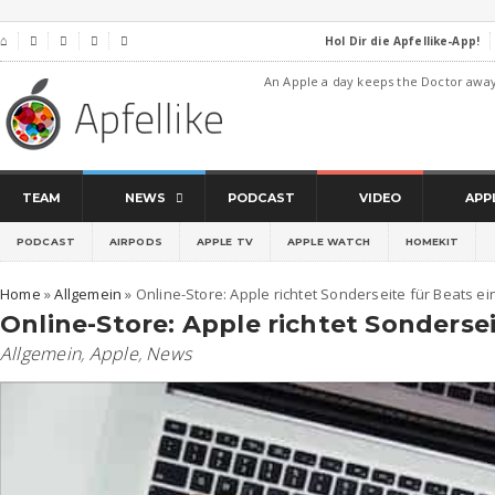
Hol Dir die Apfellike-App!
⌂




An Apple a day keeps the Doctor awa
TEAM
NEWS
PODCAST
VIDEO
APP
PODCAST
AIRPODS
APPLE TV
APPLE WATCH
HOMEKIT
Home
»
Allgemein
»
Online-Store: Apple richtet Sonderseite für Beats ei
Online-Store: Apple richtet Sondersei
Allgemein
,
Apple
,
News