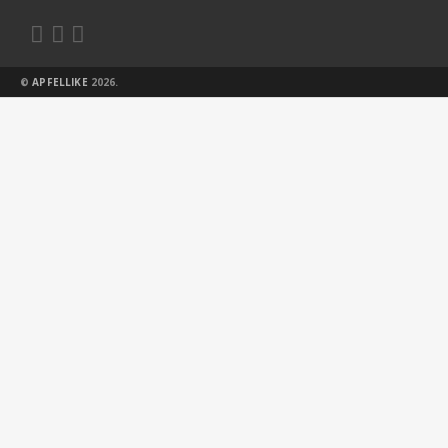



©
APFELLIKE
2026.