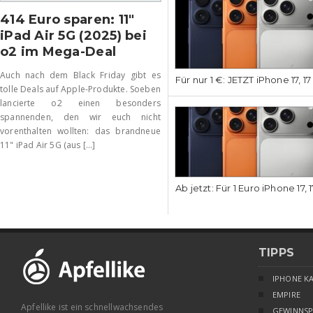
414 Euro sparen: 11″
iPad Air 5G (2025) bei
o2 im Mega-Deal
Auch nach dem Black Friday gibt es
Für nur 1 €: JETZT iPhone 17, 1
tolle Deals auf Apple-Produkte. Soeben
lancierte o2 einen besonders
spannenden, den wir euch nicht
vorenthalten wollten: das brandneue
11" iPad Air 5G (aus [...]
Ab jetzt: Für 1 Euro iPhone 17, 
TIPPS
IPHONE K
EMPIRE
Apfellike ist ein schnellwachsendes
GEWINNSP