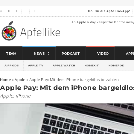
Hol Dir die Apfellike-App!
⌂




An Apple a day keeps the Doctor awa
TEAM
NEWS
PODCAST
VIDEO
APP
AIRPODS
APPLE TV
APPLE WATCH
HOMEKIT
HOMEPOD
Home
»
Apple
»
Apple Pay: Mit dem iPhone bargeldlos bezahlen
Apple Pay: Mit dem iPhone bargeldlo
Apple
,
iPhone