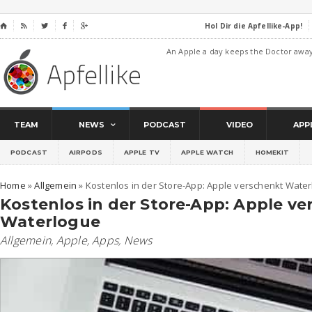
Hol Dir die Apfellike-App!
⌂




An Apple a day keeps the Doctor awa
TEAM
NEWS
PODCAST
VIDEO
APP
PODCAST
AIRPODS
APPLE TV
APPLE WATCH
HOMEKIT
Home
»
Allgemein
»
Kostenlos in der Store-App: Apple verschenkt Wate
Kostenlos in der Store-App: Apple v
Waterlogue
Allgemein
,
Apple
,
Apps
,
News