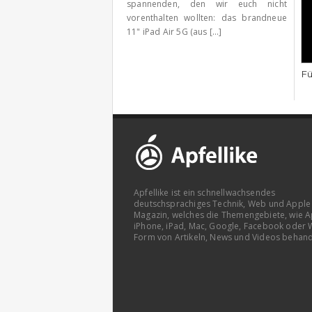
spannenden, den wir euch nicht
vorenthalten wollten: das brandneue
11" iPad Air 5G (aus [...]
Fü
Apfellike ist ein schnellwachsendes
deutschsprachiges Technik, Web und Apple
Magazin, welches die Themengebiete, wie A
iPhone, iPad, Mac, Google, Facebook oder 
Form von Artikeln, News und Videos behand