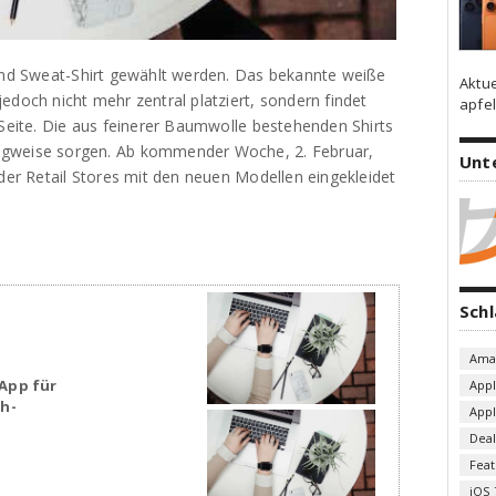
 und Sweat-Shirt gewählt werden. Das bekannte weiße
Aktu
edoch nicht mehr zentral platziert, sondern findet
apfel
 Seite. Die aus feinerer Baumwolle bestehenden Shirts
agweise sorgen. Ab kommender Woche, 2. Februar,
Unt
 der Retail Stores mit den neuen Modellen eingekleidet
Sch
Ama
App für
App
sh-
App
Deal
Fea
iOS 