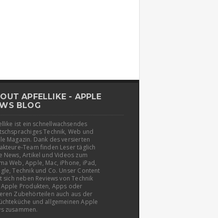
OUT APFELLIKE - APPLE
WS BLOG
llike ist ein schnellwachsendes
tschsprachiges Technik, Web und
le Magazin. Dank des versierten
akteure-Team finden Leser täglich
e News, Artikel und Videos zum
ma Web, Apple, Mac, iPhone, iPad,
gle, Technik und Co. Unser Content
t sich neben Reviews von Technik
 Apple Produkten, Apps oder
eren Zubehörteilen auch aus der
üchteküche und allgemeinen Apple
s zusammen.