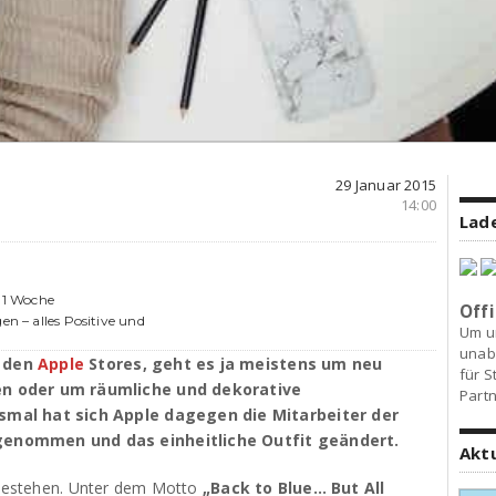
29 Januar 2015
14:00
Lade
 1 Woche
Offi
en – alles Positive und
Um u
unab
n den
Apple
Stores, geht es ja meistens um neu
für S
en oder um räumliche und dekorative
Partn
smal hat sich Apple dagegen die Mitarbeiter der
genommen und das einheitliche Outfit geändert.
Akt
n bestehen. Unter dem Motto
„Back to Blue… But All