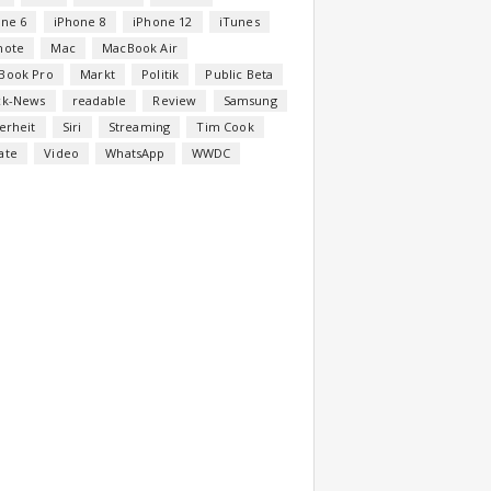
one 6
iPhone 8
iPhone 12
iTunes
note
Mac
MacBook Air
Book Pro
Markt
Politik
Public Beta
ck-News
readable
Review
Samsung
erheit
Siri
Streaming
Tim Cook
ate
Video
WhatsApp
WWDC