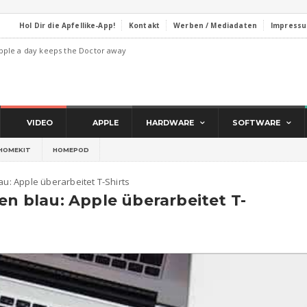
Hol Dir die Apfellike-App!
Kontakt
Werben / Mediadaten
Impress
pple a day keeps the Doctor away
VIDEO
APPLE
HARDWARE
SOFTWARE
HOMEKIT
HOMEPOD
au: Apple überarbeitet T-Shirts
en blau: Apple überarbeitet T-