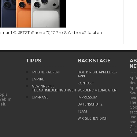
r nur 1 €: JETZT iPhone 17, 17 Pro & Air bei o2 kaufen
TIPPS
BACKSTAGE
AB
NE
IPHONE KAUFEN?
HOL DIR DIE APFELLIKE-
APP!
Apfe
EMPIRE
deu
KONTAKT
GEWINNSPIEL
App
TEILNAHMEBEDINGUNGEN
WERBEN / MEDIADATEN
Red
pple,
UMFRAGE
IMPRESSUM
neu
Web, in
The
elt.
DATENSCHUTZ
Goo
TEAM
setz
und
WIR SUCHEN DICH!
and
Ger
New