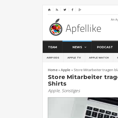
⌂




An A
TEAM
NEWS
PODCAST
AIRPODS
APPLE TV
APPLE WATCH
Home
»
Apple
»
Store Mitarbeiter tragen bl
Store Mitarbeiter trag
Shirts
Apple
,
Sonstiges