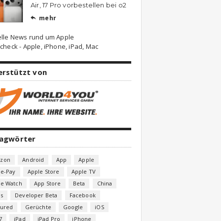
Air, 17 Pro vorbestellen bei o2
mehr

elle News rund um Apple
check - Apple, iPhone, iPad, Mac
erstützt von
lagwörter
zon
Android
App
Apple
le-Pay
Apple Store
Apple TV
le Watch
App Store
Beta
China
s
Developer Beta
Facebook
tured
Gerüchte
Google
iOS
7
iPad
iPad Pro
iPhone