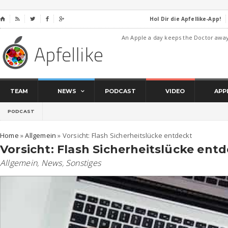
Hol Dir die Apfellike-App!
⌂




An Apple a day keeps the Doctor awa
TEAM
NEWS
PODCAST
VIDEO
APP
PODCAST
Home
»
Allgemein
»
Vorsicht: Flash Sicherheitslücke entdeckt
Vorsicht: Flash Sicherheitslücke ent
Allgemein
,
News
,
Sonstiges