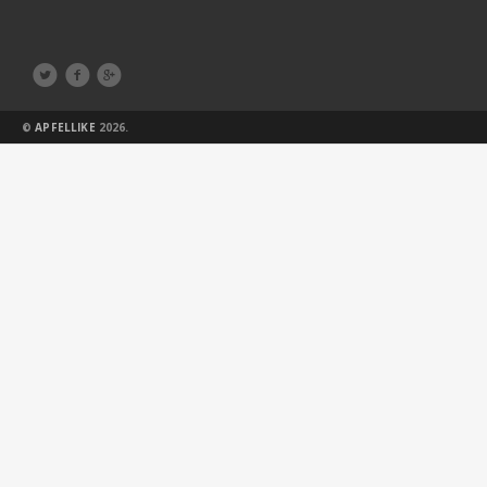



©
APFELLIKE
2026.