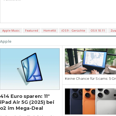
Apple Music
Featured
HomeKit
iOS 9 - Gerüchte
OS X 10.11
Zus
Apple
Keine Chance für Scams: 5 Gr
414 Euro sparen: 11″
iPad Air 5G (2025) bei
o2 im Mega-Deal