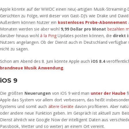
Apple könnte auf der WWDC einen neu(-artig)en Musik-Streaming-Di
Gerüchten zu Folge, wird dieser von Gast-DJ’s wie Drake und Dav
Außerdem können Nutzer ein
kostenloses Probe-Abonnement
Monaten werden sie aber wohl
9,99 Dollar pro Monat
bezahlen 
darüber hinaus wohl
á la Ping
Updates posten können, die
direkt 
Nutzers angelangen. Ob der Dienst auch in Deutschland verfügbar 
nicht zu sagen.
Schon am Abend des 8. Juni könnte Apple auch
iOS 8.4
veröffentlic
brandneue Musik Anwendung
.
iOS 9
Die größten
Neuerungen
von iOS 9 wird man
unter der Haube
f
Apple das System vor allem dort verbessern, das heißt insbesondere
Systems und somit auch
ältere Geräte
davon profitieren. Aber natür
oder andere neue Funktion geben. Im Gespräch ist aktuell zum Beis
Dienst ähnlich wie Google Now der intelligent Daten aus verschied
Passbook, Wetter und so weiter) an einem Ort vereint.