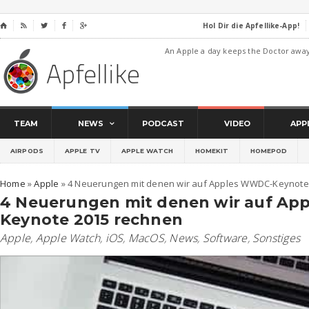
Hol Dir die Apfellike-App!
⌂




An Apple a day keeps the Doctor awa
TEAM
NEWS
PODCAST
VIDEO
APP
AIRPODS
APPLE TV
APPLE WATCH
HOMEKIT
HOMEPOD
Home
»
Apple
»
4 Neuerungen mit denen wir auf Apples WWDC-Keynote
4 Neuerungen mit denen wir auf A
Keynote 2015 rechnen
Apple
,
Apple Watch
,
iOS
,
MacOS
,
News
,
Software
,
Sonstiges