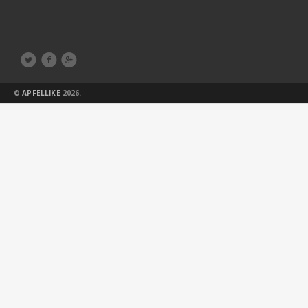



©
APFELLIKE
2026.