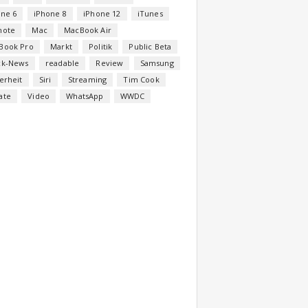
one 6
iPhone 8
iPhone 12
iTunes
note
Mac
MacBook Air
Book Pro
Markt
Politik
Public Beta
ck-News
readable
Review
Samsung
erheit
Siri
Streaming
Tim Cook
ate
Video
WhatsApp
WWDC