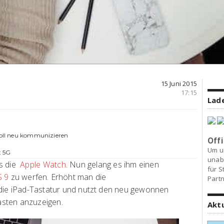
15 Juni 2015
17:15
Lade
 soll neu kommunizieren
Offi
Um u
t 5G
unab
ts die
Apple Watch
. Nun gelang es ihm einen
für S
S 9
zu werfen. Erhöht man die
Partn
 die iPad-Tastatur und nutzt den neu gewonnen
asten anzuzeigen.
Akt