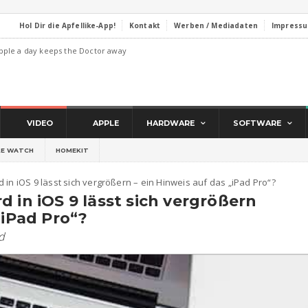
Hol Dir die Apfellike-App!
Kontakt
Werben / Mediadaten
Impress
pple a day keeps the Doctor away
VIDEO
APPLE
HARDWARE
SOFTWARE
LE WATCH
HOMEKIT
 in iOS 9 lässt sich vergrößern – ein Hinweis auf das „iPad Pro“?
 in iOS 9 lässt sich vergrößern
„iPad Pro“?
d