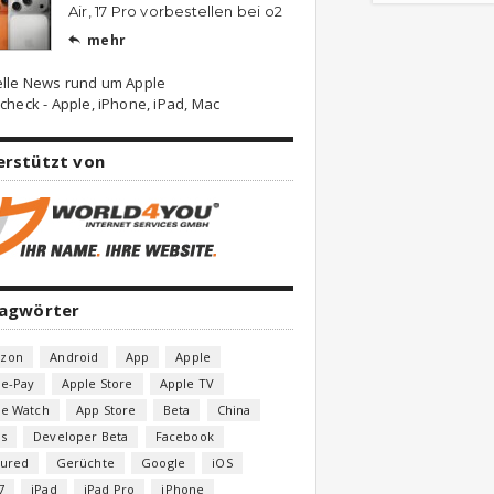
Air, 17 Pro vorbestellen bei o2
mehr

elle News rund um Apple
check - Apple, iPhone, iPad, Mac
erstützt von
lagwörter
zon
Android
App
Apple
le-Pay
Apple Store
Apple TV
le Watch
App Store
Beta
China
s
Developer Beta
Facebook
tured
Gerüchte
Google
iOS
7
iPad
iPad Pro
iPhone