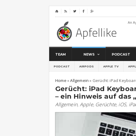
⌂




An A
TEAM
NEWS
PODCAST
PODCAST
AIRPODS
APPLE TV
APP
Home
»
Allgemein
»
Gerücht: iPad Keyboard
Gerücht: iPad Keyboard
– ein Hinweis auf das 
Allgemein
,
Apple
,
Gerüchte
,
iOS
,
iPa