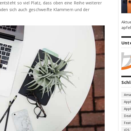
 entsteht so viel Platz, dass oben eine Reihe weiterer
nden sich auch geschweifte Klammern und der
Aktu
apfel
Unt
Sch
Ama
App
App
Deal
Fea
iOS 