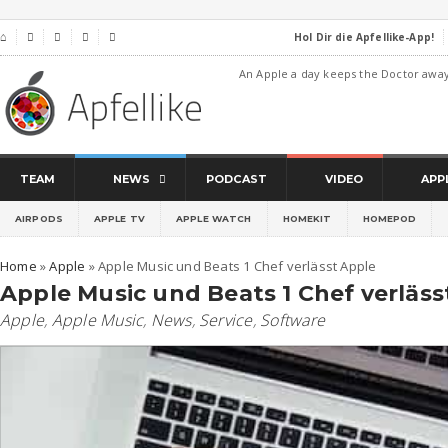
Hol Dir die Apfellike-App!
⌂




An Apple a day keeps the Doctor awa
TEAM
NEWS
PODCAST
VIDEO
APP
AIRPODS
APPLE TV
APPLE WATCH
HOMEKIT
HOMEPOD
Home
»
Apple
»
Apple Music und Beats 1 Chef verlässt Apple
Apple Music und Beats 1 Chef verläss
Apple
,
Apple Music
,
News
,
Service
,
Software