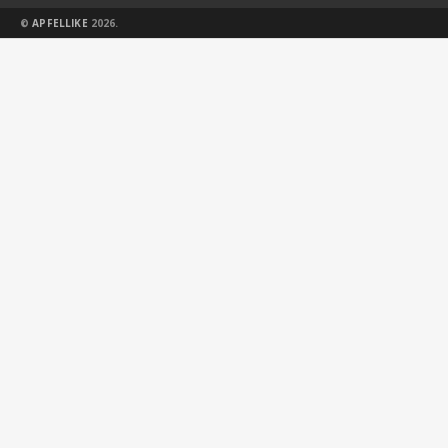
©
APFELLIKE
2026.