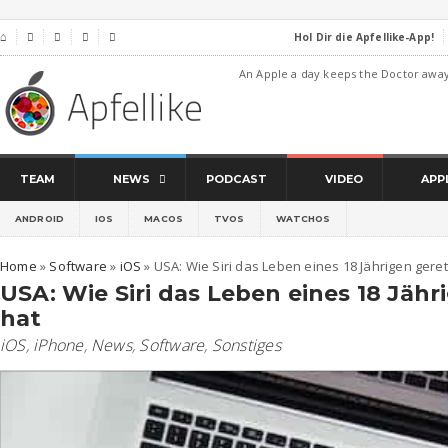
Hol Dir die Apfellike-App!
⌂




An Apple a day keeps the Doctor awa
TEAM
NEWS
PODCAST
VIDEO
APP
ANDROID
IOS
MACOS
TVOS
WATCHOS
Home
»
Software
»
iOS
»
USA: Wie Siri das Leben eines 18 Jährigen geret
USA: Wie Siri das Leben eines 18 Jähr
hat
iOS
,
iPhone
,
News
,
Software
,
Sonstiges