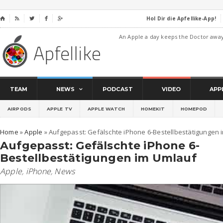
Hol Dir die Apfellike-App!
⌂




An Apple a day keeps the Doctor awa
TEAM
NEWS
PODCAST
VIDEO
APP
AIRPODS
APPLE TV
APPLE WATCH
HOMEKIT
HOMEPOD
Home
»
Apple
»
Aufgepasst: Gefälschte iPhone 6-Bestellbestätigungen 
Aufgepasst: Gefälschte iPhone 6-
Bestellbestätigungen im Umlauf
Apple
,
iPhone
,
News