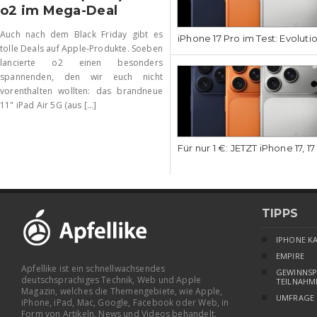
o2 im Mega-Deal
Auch nach dem Black Friday gibt es
iPhone 17 Pro im Test: Evoluti
tolle Deals auf Apple-Produkte. Soeben
lancierte o2 einen besonders
spannenden, den wir euch nicht
vorenthalten wollten: das brandneue
11" iPad Air 5G (aus [...]
Für nur 1 €: JETZT iPhone 17, 1
TIPPS
IPHONE K
EMPIRE
Apfellike ist ein schnellwachsendes
GEWINNSP
deutschsprachiges Technik, Web und Apple
TEILNAHM
Magazin, welches die Themengebiete, wie Apple,
UMFRAGE
iPhone, iPad, Mac, Google, Facebook oder Web, in
Form von Artikeln, News und Videos behandelt.