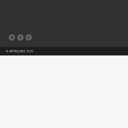



©
APFELLIKE
2026.