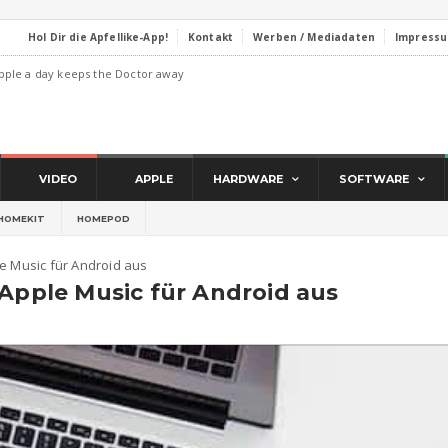
Hol Dir die Apfellike-App!
Kontakt
Werben / Mediadaten
Impress
pple a day keeps the Doctor away
VIDEO
APPLE
HARDWARE
SOFTWARE
HOMEKIT
HOMEPOD
e Music für Android aus
 Apple Music für Android aus