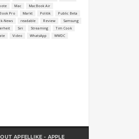
note
Mac
MacBook Air
Book Pro
Markt
Politik
Public Beta
ck-News
readable
Review
Samsung
erheit
Siri
Streaming
Tim Cook
ate
Video
WhatsApp
WWDC
OUT APFELLIKE - APPLE