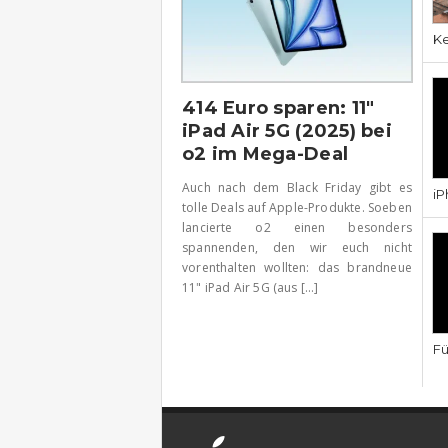
Ke
414 Euro sparen: 11″
iPad Air 5G (2025) bei
o2 im Mega-Deal
Auch nach dem Black Friday gibt es
iP
tolle Deals auf Apple-Produkte. Soeben
lancierte o2 einen besonders
spannenden, den wir euch nicht
vorenthalten wollten: das brandneue
11" iPad Air 5G (aus [...]
Fü