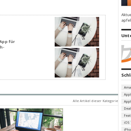
Aktu
apfel
Unt
App für
sh-
Sch
Ama
App
Alle Artikel dieser Kategorie
App
Deal
Fea
iOS 
iPh