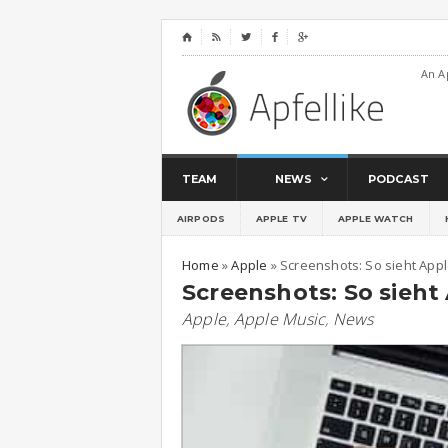
⌂




An A
TEAM
NEWS
PODCAST
AIRPODS
APPLE TV
APPLE WATCH
Home
»
Apple
»
Screenshots: So sieht Appl
Screenshots: So sieht
Apple
,
Apple Music
,
News