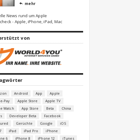
mehr

elle News rund um Apple
check - Apple, iPhone, iPad, Mac
erstützt von
lagwörter
zon
Android
App
Apple
le-Pay
Apple Store
Apple TV
le Watch
App Store
Beta
China
s
Developer Beta
Facebook
tured
Gerüchte
Google
iOS
7
iPad
iPad Pro
iPhone
one 6
iPhone 8
iPhone 12
iTunes