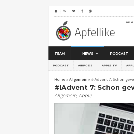
⌂




An A
TEAM
NEWS
PODCAST
PODCAST
AIRPODS
APPLE TV
APP
Home
»
Allgemein
»
#iAdvent 7: Schon gew
#iAdvent 7: Schon ge
Allgemein
,
Apple