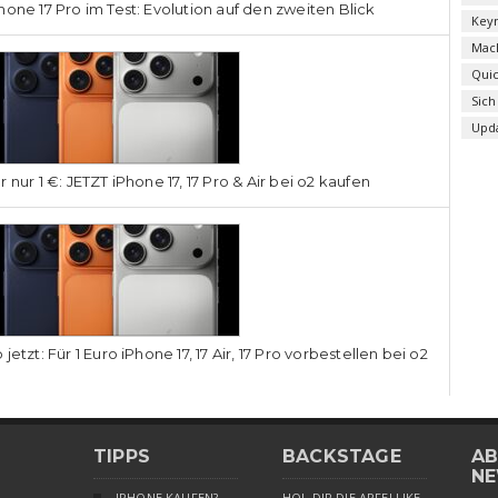
hone 17 Pro im Test: Evolution auf den zweiten Blick
Key
Mac
Qui
Sich
Upd
r nur 1 €: JETZT iPhone 17, 17 Pro & Air bei o2 kaufen
 jetzt: Für 1 Euro iPhone 17, 17 Air, 17 Pro vorbestellen bei o2
TIPPS
BACKSTAGE
AB
NE
IPHONE KAUFEN?
HOL DIR DIE APFELLIKE-