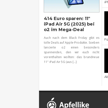
iP
414 Euro sparen: 11″
iPad Air 5G (2025) bei
o2 im Mega-Deal
Auch nach dem Black Friday gibt es
Fü
tolle Deals auf Apple-Produkte. Soeben
lancierte o2 einen besonders
spannenden, den wir euch nicht
vorenthalten wollten: das brandneue
11" iPad Air 5G (aus [...]
Ab