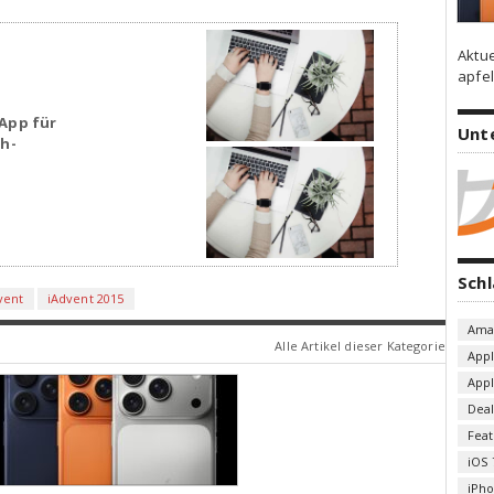
Aktu
apfel
App für
Unt
sh-
Sch
vent
iAdvent 2015
Ama
Alle Artikel dieser Kategorie
App
App
Deal
Fea
iOS 
iPh