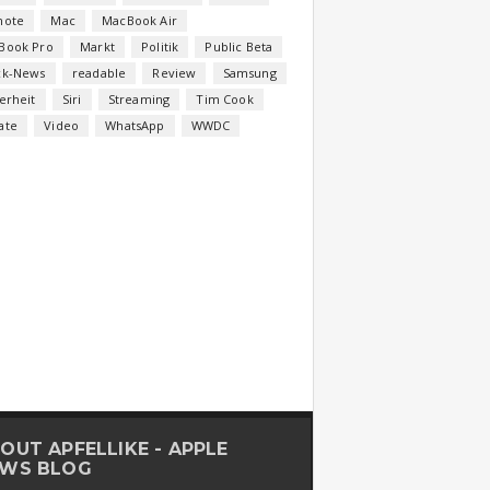
note
Mac
MacBook Air
Book Pro
Markt
Politik
Public Beta
ck-News
readable
Review
Samsung
erheit
Siri
Streaming
Tim Cook
ate
Video
WhatsApp
WWDC
OUT APFELLIKE - APPLE
WS BLOG