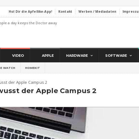
Hol Dir die Apfellike-App!
Kontakt
Werben / Mediadaten
Impress
pple a day keeps the Doctor away
VIDEO
APPLE
HARDWARE
SOFTWARE
LE WATCH
HOMEKIT
usst der Apple Campus 2
wusst der Apple Campus 2