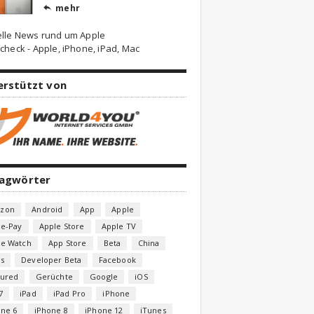
mehr

elle News rund um Apple
check - Apple, iPhone, iPad, Mac
erstützt von
lagwörter
zon
Android
App
Apple
le-Pay
Apple Store
Apple TV
le Watch
App Store
Beta
China
s
Developer Beta
Facebook
tured
Gerüchte
Google
iOS
7
iPad
iPad Pro
iPhone
one 6
iPhone 8
iPhone 12
iTunes