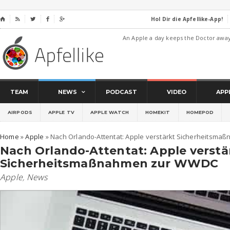
Hol Dir die Apfellike-App!
⌂




An Apple a day keeps the Doctor awa
TEAM
NEWS
PODCAST
VIDEO
APP
AIRPODS
APPLE TV
APPLE WATCH
HOMEKIT
HOMEPOD
Home
»
Apple
»
Nach Orlando-Attentat: Apple verstärkt Sicherheitsm
Nach Orlando-Attentat: Apple verstä
Sicherheitsmaßnahmen zur WWDC
Apple
,
News