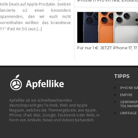
tolle Deals auf Apple-Produkte. Soeben
lancierte o2 einen besonders
spannenden, den wir euch nicht
vorenthalten wollten: das brandneue
11" iPad Air 5G (aus [...]
Für nur 1 €: JETZT iPhone 17, 1
TIPPS
IPHONE K
EMPIRE
Apfellike ist ein schnellwachsendes
GEWINNSP
deutschsprachiges Technik, Web und Apple
TEILNAHM
Magazin, welches die Themengebiete, wie Apple,
UMFRAGE
iPhone, iPad, Mac, Google, Facebook oder Web, in
Form von Artikeln, News und Videos behandelt.