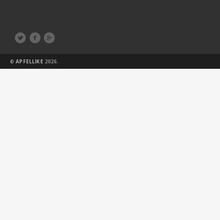



©
APFELLIKE
2026.