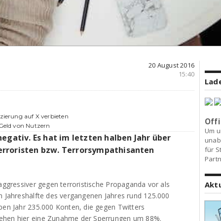
20 August 2016
15:40
Lade
izierung auf X verbieten
Offi
 Geld von Nutzern
Um u
egativ. Es hat im letzten halben Jahr über
unab
erroristen bzw. Terrorsympathisanten
für S
Partn
 aggressiver gegen terroristische Propaganda vor als
Akt
en Jahreshälfte des vergangenen Jahres rund 125.000
ben Jahr 235.000 Konten, die gegen Twitters
sehen hier eine Zunahme der Sperrungen um 88%.