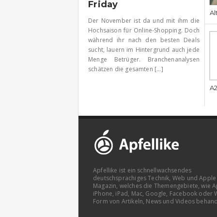
Friday
Al
Der November ist da und mit ihm die
Hochsaison für Online-Shopping. Doch
während ihr nach den besten Deals
sucht, lauern im Hintergrund auch jede
Menge Betrüger. Branchenanalysen
schätzen die gesamten [...]
A2
Apfellike ist ein schnellwachsendes
deutschsprachiges Technik, Web und Apple
Magazin, welches die Themengebiete, wie A
iPhone, iPad, Mac, Google, Facebook oder 
Form von Artikeln, News und Videos behand