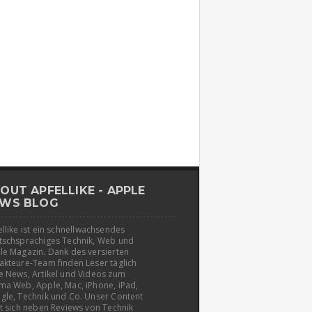
OUT APFELLIKE - APPLE
WS BLOG
llike ist ein schnellwachsendes
tschsprachiges Technik, Web und
le Magazin. Dank des versierten
akteure-Team finden Leser täglich
e News, Artikel und Videos zum
ma Web, Apple, Mac, iPhone, iPad,
gle, Technik und Co. Unser Content
t sich neben Reviews von Technik