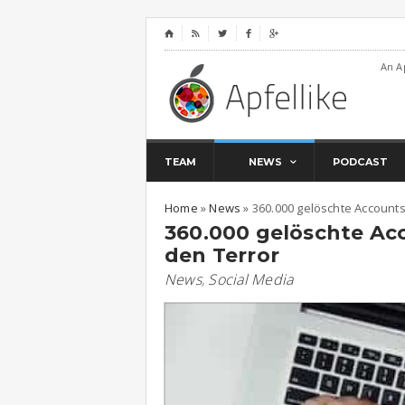
⌂




An A
TEAM
NEWS
PODCAST
Home
»
News
»
360.000 gelöschte Accounts
360.000 gelöschte Ac
den Terror
News
,
Social Media