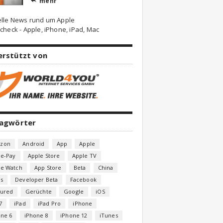
mehr

elle News rund um Apple
check - Apple, iPhone, iPad, Mac
erstützt von
lagwörter
zon
Android
App
Apple
le-Pay
Apple Store
Apple TV
le Watch
App Store
Beta
China
s
Developer Beta
Facebook
tured
Gerüchte
Google
iOS
7
iPad
iPad Pro
iPhone
one 6
iPhone 8
iPhone 12
iTunes