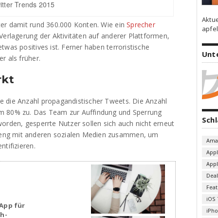
itter Trends 2015
Aktu
ter damit rund 360.000 Konten. Wie ein
Sprecher
apfel
Verlagerung der Aktivitäten auf anderer Plattformen,
twas positives ist. Ferner haben terroristische
Unt
r als früher.
rkt
e die Anzahl propagandistischer Tweets. Die Anzahl
um 80% zu. Das Team zur Auffindung und Sperrung
Sch
orden, gesperrte Nutzer sollen sich auch nicht erneut
eng mit anderen sozialen Medien zusammen, um
Ama
tifizieren.
App
App
Deal
Fea
iOS 
App für
iPh
sh-