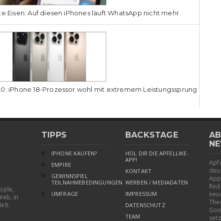
te Eisen: Auf diesen iPhones läuft WhatsApp nicht mehr
0: iPhone 18-Prozessor wohl mit extremem Leistungssprung
TIPPS
BACKSTAGE
AB
NE
IPHONE KAUFEN?
HOL DIR DIE APFELLIKE-
APP!
Apfe
EMPIRE
deu
KONTAKT
GEWINNSPIEL
App
TEILNAHMEBEDINGUNGEN
WERBEN / MEDIADATEN
Red
pple,
UMFRAGE
IMPRESSUM
neu
Web, in
The
elt.
DATENSCHUTZ
Goo
TEAM
setz