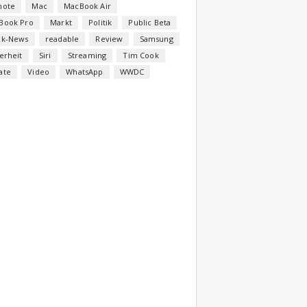
note
Mac
MacBook Air
Book Pro
Markt
Politik
Public Beta
ck-News
readable
Review
Samsung
erheit
Siri
Streaming
Tim Cook
ate
Video
WhatsApp
WWDC