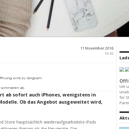
11 November 2016
16:43
Lade
Öffnung wird zu langsam
Offi
Um u
e schmieren ab
unab
rt ab sofort auch iPhones, wenigstens in
für S
 Modelle. Ob das Angebot ausgeweitet wird,
Partn
Akt
d Store hauptsächlich wiederaufgearbeitete iPads
raktiveren Preisen als die Neugeräte. Die