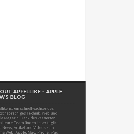
OUT APFELLIKE - APPLE
WS BLOG
llike ist ein schnellwachsendes
tschsprachiges Technik, Web und
le Magazin. Dank des versierten
akteure-Team finden Leser täglich
e News, Artikel und Videos zum
ma Web, Apple, Mac, iPhone, iPad,