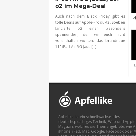
o2 im Mega-Deal
Auch nach dem Black Friday gibt es
iP
tolle Deals auf Apple-Produkte. Soeben
lancierte o2 einen besonders
spannenden, den wir euch nicht
vorenthalten wollten: das brandneue
11" iPad Air 5G (aus [...]
Fü
Apfellike ist ein schnellwachsendes
deutschsprachiges Technik, Web und Apple
Magazin, welches die Themengebiete, wie A
iPhone, iPad, Mac, Google, Facebook oder 