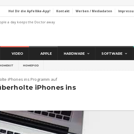
Hol Dir die Apfellike-App!
Kontakt
Werben / Mediadaten
Impress
pple a day keeps the Doctor away
VIDEO
APPLE
HARDWARE
SOFTWARE
HOMEKIT
HOMEPOD
olte iPhones ins Programm auf
berholte iPhones ins