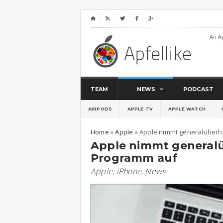
⌂




An A
TEAM
NEWS
PODCAST
AIRPODS
APPLE TV
APPLE WATCH
Home
»
Apple
»
Apple nimmt generalüberh
Apple nimmt generalü
Programm auf
Apple
,
iPhone
,
News