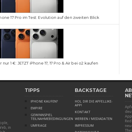
hone 17 Pro im Test: Evolution auf den zweiten Blick
r nur 1 €: JETZT iPhone 17, 17 Pro & Air bei o2 kaufen
TIPPS
BACKSTAGE
AB
NE
IPHONE KAUFEN?
HOL DIR DIE APFELLIKE-
APP!
Apfe
EMPIRE
deu
KONTAKT
GEWINNSPIEL
App
TEILNAHMEBEDINGUNGEN
WERBEN / MEDIADATEN
Red
pple,
UMFRAGE
IMPRESSUM
neu
Web, in
The