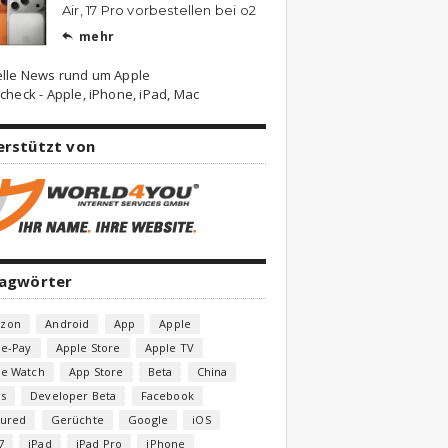
Air, 17 Pro vorbestellen bei o2
mehr

elle News rund um Apple
check - Apple, iPhone, iPad, Mac
erstützt von
lagwörter
zon
Android
App
Apple
le-Pay
Apple Store
Apple TV
le Watch
App Store
Beta
China
s
Developer Beta
Facebook
tured
Gerüchte
Google
iOS
7
iPad
iPad Pro
iPhone