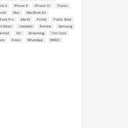
one 6
iPhone 8
iPhone 12
iTunes
note
Mac
MacBook Air
Book Pro
Markt
Politik
Public Beta
ck-News
readable
Review
Samsung
erheit
Siri
Streaming
Tim Cook
ate
Video
WhatsApp
WWDC