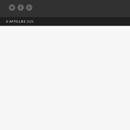



©
APFELLIKE
2026.