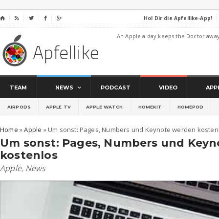
Hol Dir die Apfellike-App!
⌂




An Apple a day keeps the Doctor awa
TEAM
NEWS
PODCAST
VIDEO
APP
AIRPODS
APPLE TV
APPLE WATCH
HOMEKIT
HOMEPOD
Home
»
Apple
»
Um sonst: Pages, Numbers und Keynote werden kosten
Um sonst: Pages, Numbers und Keyn
kostenlos
Apple
,
News