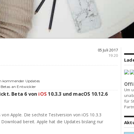
05 Juli 2017
19:20
Lade
sion kommender Updates
Offi
e Betas an Entwickler
Um u
ckt. Beta 6 von
iOS
10.3.3 und macOS 10.12.6
unab
für S
Partn
 von Apple. Die sechste Testversion von iOS 10.3.3
Download bereit. Apple hat die Updates bislang nur
Akt