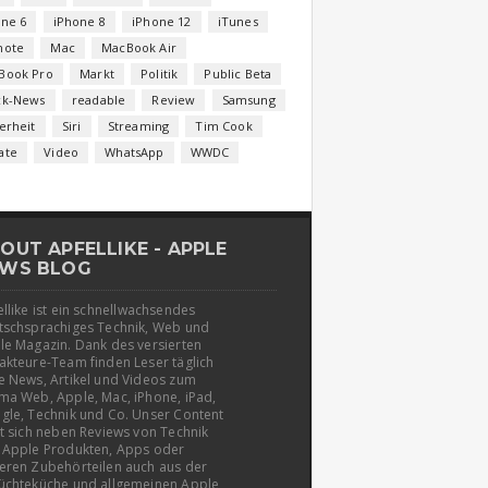
one 6
iPhone 8
iPhone 12
iTunes
note
Mac
MacBook Air
Book Pro
Markt
Politik
Public Beta
ck-News
readable
Review
Samsung
erheit
Siri
Streaming
Tim Cook
ate
Video
WhatsApp
WWDC
OUT APFELLIKE - APPLE
WS BLOG
llike ist ein schnellwachsendes
tschsprachiges Technik, Web und
le Magazin. Dank des versierten
akteure-Team finden Leser täglich
e News, Artikel und Videos zum
ma Web, Apple, Mac, iPhone, iPad,
gle, Technik und Co. Unser Content
t sich neben Reviews von Technik
 Apple Produkten, Apps oder
eren Zubehörteilen auch aus der
üchteküche und allgemeinen Apple