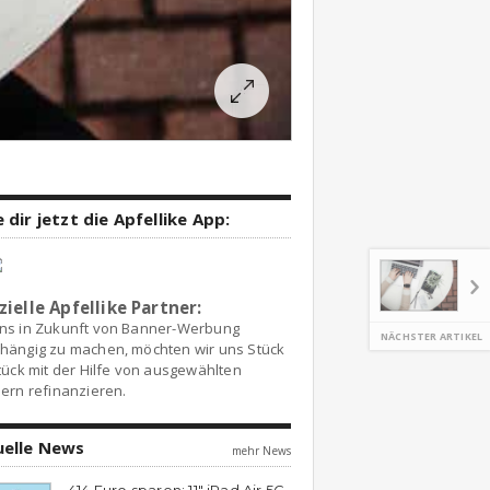
 dir jetzt die Apfellike App:
zielle Apfellike Partner:
ns in Zukunft von Banner-Werbung
NÄCHSTER ARTIKEL
hängig zu machen, möchten wir uns Stück
tück mit der Hilfe von ausgewählten
ern refinanzieren.
uelle News
mehr News
414 Euro sparen: 11″ iPad Air 5G