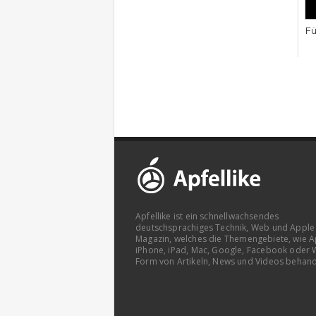
Fü
Apfellike ist ein schnellwachsendes
deutschsprachiges Technik, Web und Apple
Magazin, welches die Themengebiete, wie A
iPhone, iPad, Mac, Google, Facebook oder 
Form von Artikeln, News und Videos behand