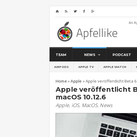
⌂




An A
TEAM
NEWS
PODCAST
AIRPODS
APPLE TV
APPLE WATCH
Home
»
Apple
»
Apple veröffentlicht Beta 
Apple veröffentlicht B
macOS 10.12.6
Apple
,
iOS
,
MacOS
,
News