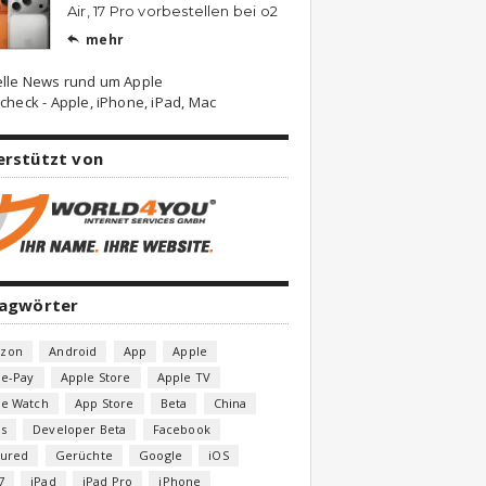
Air, 17 Pro vorbestellen bei o2
mehr

elle News rund um Apple
check - Apple, iPhone, iPad, Mac
erstützt von
lagwörter
zon
Android
App
Apple
le-Pay
Apple Store
Apple TV
le Watch
App Store
Beta
China
s
Developer Beta
Facebook
tured
Gerüchte
Google
iOS
7
iPad
iPad Pro
iPhone