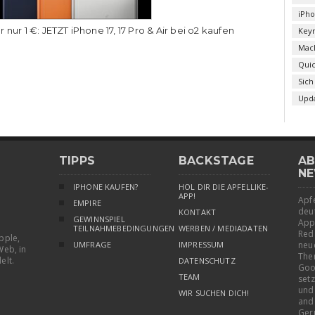
iPh
r nur 1 €: JETZT iPhone 17, 17 Pro & Air bei o2 kaufen
Key
Mac
Qui
Sich
Upd
TIPPS
BACKSTAGE
AB
NE
IPHONE KAUFEN?
HOL DIR DIE APFELLIKE-
APP!
Apfe
EMPIRE
deu
KONTAKT
GEWINNSPIEL
App
TEILNAHMEBEDINGUNGEN
WERBEN / MEDIADATEN
Red
pple,
UMFRAGE
IMPRESSUM
neu
Web, in
The
elt.
DATENSCHUTZ
Goo
TEAM
setz
und
WIR SUCHEN DICH!
and
Ger