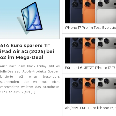
iPhone 17 Pro im Test: Evoluti
414 Euro sparen: 11″
iPad Air 5G (2025) bei
o2 im Mega-Deal
Auch nach dem Black Friday gibt es
Für nur 1 €: JETZT iPhone 17, 1
tolle Deals auf Apple-Produkte. Soeben
lancierte o2 einen besonders
spannenden, den wir euch nicht
vorenthalten wollten: das brandneue
11" iPad Air 5G (aus [...]
Ab jetzt: Für 1 Euro iPhone 17, 