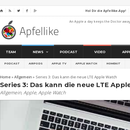
Hol Dir die Apfellike-App!
⌂




An Apple a day keeps the Doctor awa
TEAM
NEWS
PODCAST
VIDEO
APP
PODCAST
AIRPODS
APPLE TV
APPLE WATCH
HOMEKIT
Home
»
Allgemein
»
Series 3: Das kann die neue LTE Apple Watch
Series 3: Das kann die neue LTE App
Allgemein
,
Apple
,
Apple Watch