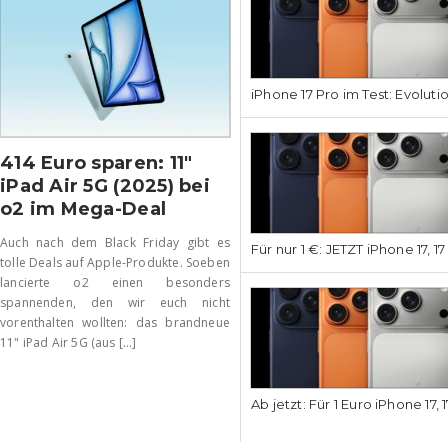
iPhone 17 Pro im Test: Evoluti
414 Euro sparen: 11″
iPad Air 5G (2025) bei
o2 im Mega-Deal
Auch nach dem Black Friday gibt es
Für nur 1 €: JETZT iPhone 17, 1
tolle Deals auf Apple-Produkte. Soeben
lancierte o2 einen besonders
spannenden, den wir euch nicht
vorenthalten wollten: das brandneue
11" iPad Air 5G (aus [...]
Ab jetzt: Für 1 Euro iPhone 17, 