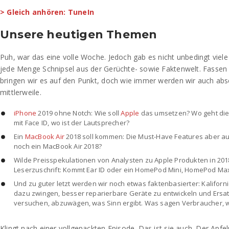
> Gleich anhören: TuneIn
Unsere heutigen Themen
Puh, war das eine volle Woche. Jedoch gab es nicht unbedingt viel
jede Menge Schnipsel aus der Gerüchte- sowie Faktenwelt. Fasse
bringen wir es auf den Punkt, doch wie immer werden wir auch absc
mittlerweile.
iPhone
2019 ohne Notch: Wie soll
Apple
das umsetzen? Wo geht die
mit Face ID, wo ist der Lautsprecher?
Ein
MacBook Air
2018 soll kommen: Die Must-Have Features aber au
noch ein MacBook Air 2018?
Wilde Preisspekulationen von Analysten zu Apple Produkten in 201
Leserzuschrift: Kommt Ear ID oder ein HomePod Mini, HomePod Ma
Und zu guter letzt werden wir noch etwas faktenbasierter: Kalifo
dazu zwingen, besser reparierbare Geräte zu entwickeln und Ersatz
versuchen, abzuwägen, was Sinn ergibt. Was sagen Verbraucher, w
Klingt nach einer vollgepackten Episode. Das ist sie auch. Der Apfe