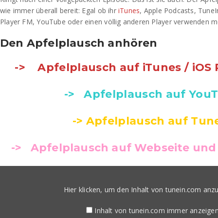
wie immer überall bereit: Egal ob ihr
iTunes
, Apple Podcasts, TuneI
Player FM, YouTube oder einen völlig anderen Player verwenden mö
Den Apfelplausch anhören
-> Apfelplausch auf iTunes / iOS
-> Apfelplausch auf You
-> Apfelplausch auf Tun
-> Apfelplausch auf Webseite und 
Inhalt
von
tunein.com
Hier klicken, um den Inhalt von tunein.com anz
anzeigen
Inhalt von tunein.com immer anzeige