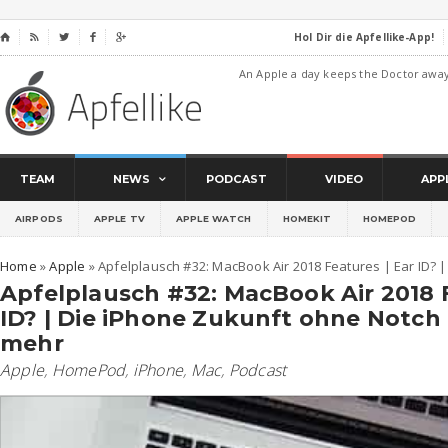
Hol Dir die Apfellike-App!
⌂




An Apple a day keeps the Doctor awa
TEAM
NEWS
PODCAST
VIDEO
APP
AIRPODS
APPLE TV
APPLE WATCH
HOMEKIT
HOMEPOD
Home
»
Apple
»
Apfelplausch #32: MacBook Air 2018 Features | Ear ID? 
Apfelplausch #32: MacBook Air 2018 F
ID? | Die iPhone Zukunft ohne Notch 
mehr
Apple
,
HomePod
,
iPhone
,
Mac
,
Podcast