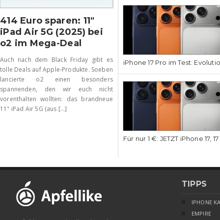
414 Euro sparen: 11″
iPad Air 5G (2025) bei
o2 im Mega-Deal
Auch nach dem Black Friday gibt es
iPhone 17 Pro im Test: Evoluti
tolle Deals auf Apple-Produkte. Soeben
lancierte o2 einen besonders
spannenden, den wir euch nicht
vorenthalten wollten: das brandneue
11" iPad Air 5G (aus [...]
Für nur 1 €: JETZT iPhone 17, 1
TIPPS
IPHONE K
EMPIRE