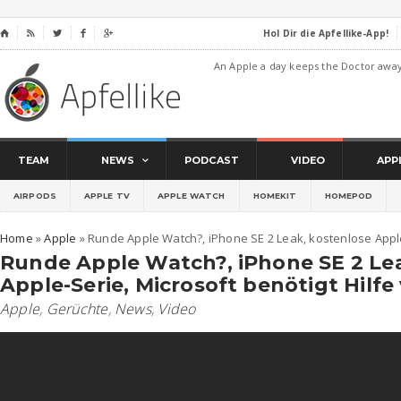
Hol Dir die Apfellike-App!
⌂




An Apple a day keeps the Doctor awa
TEAM
NEWS
PODCAST
VIDEO
APP
AIRPODS
APPLE TV
APPLE WATCH
HOMEKIT
HOMEPOD
Home
»
Apple
»
Runde Apple Watch?, iPhone SE 2 Leak, kostenlose Apple-
Runde Apple Watch?, iPhone SE 2 Lea
Apple-Serie, Microsoft benötigt Hilfe
Apple
,
Gerüchte
,
News
,
Video