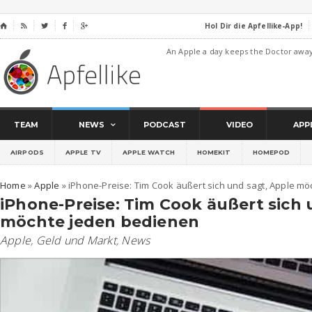
Hol Dir die Apfellike-App!
⌂




An Apple a day keeps the Doctor awa
TEAM
NEWS
PODCAST
VIDEO
APP
AIRPODS
APPLE TV
APPLE WATCH
HOMEKIT
HOMEPOD
Home
»
Apple
»
iPhone-Preise: Tim Cook äußert sich und sagt, Apple m
iPhone-Preise: Tim Cook äußert sich 
möchte jeden bedienen
Apple
,
Geld und Markt
,
News