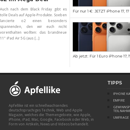
Auch nach dem Black Friday gibt es
Für nur 1 €: JETZT iPhone 17, 1
tolle Deals auf Apple-Produkte. Soeben
lancierte o2 einen besonders
spannenden, den wir euch nicht
vorenthalten wollten: das brandneue
11" iPad Air 5G (aus [...]
Ab jetzt: Für 1 Euro iPhone 17, 
TIPPS
IPHONE K
EMPIRE
Apfellike ist ein schnellwachsendes
GEWINNSP
deutschsprachiges Technik, Web und Apple
TEILNAHM
Magazin, welches die Themengebiete, wie Apple,
UMFRAGE
iPhone, iPad, Mac, Google, Facebook oder Web, in
Form von Artikeln, News und Videos behandelt.