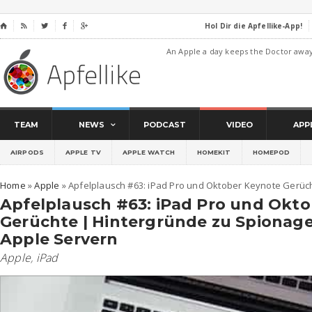
Hol Dir die Apfellike-App!
⌂




An Apple a day keeps the Doctor awa
TEAM
NEWS
PODCAST
VIDEO
APP
AIRPODS
APPLE TV
APPLE WATCH
HOMEKIT
HOMEPOD
Home
»
Apple
»
Apfelplausch #63: iPad Pro und Oktober Keynote Gerüc
Apfelplausch #63: iPad Pro und Okt
Gerüchte | Hintergründe zu Spionage
Apple Servern
Apple
,
iPad