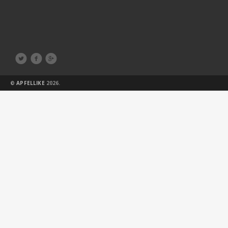



©
APFELLIKE
2026.