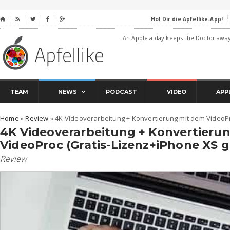
Hol Dir die Apfellike-App!
⌂




An Apple a day keeps the Doctor awa
TEAM
NEWS
PODCAST
VIDEO
APP
Home
»
Review
»
4K Videoverarbeitung + Konvertierung mit dem VideoP
4K Videoverarbeitung + Konvertieru
VideoProc (Gratis-Lizenz+iPhone XS 
Review