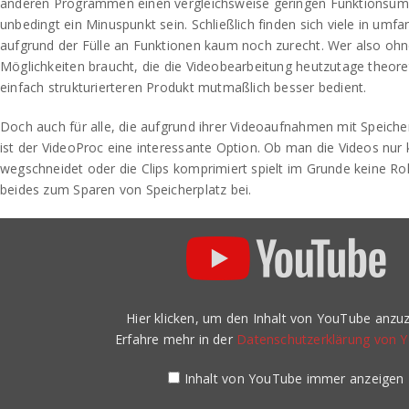
anderen Programmen einen vergleichsweise geringen Funktionsum
unbedingt ein Minuspunkt sein. Schließlich finden sich viele in umf
aufgrund der Fülle an Funktionen kaum noch zurecht. Wer also ohneh
Möglichkeiten braucht, die die Videobearbeitung heutzutage theoret
einfach strukturierteren Produkt mutmaßlich besser bedient.
Doch auch für alle, die aufgrund ihrer Videoaufnahmen mit Speich
ist der VideoProc eine interessante Option. Ob man die Videos nur 
wegschneidet oder die Clips komprimiert spielt im Grunde keine Rolle
beides zum Sparen von Speicherplatz bei.
„Introducing
VideoProc“
von
YouTube
anzeigen
Hier klicken, um den Inhalt von YouTube anzuz
Erfahre mehr in der
Datenschutzerklärung von 
Inhalt von YouTube immer anzeigen