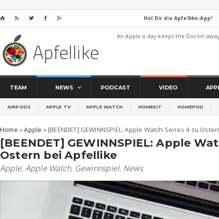
Hol Dir die Apfellike-App!
⌂




An Apple a day keeps the Doctor awa
TEAM
NEWS
PODCAST
VIDEO
APP
AIRPODS
APPLE TV
APPLE WATCH
HOMEKIT
HOMEPOD
Home
»
Apple
»
[BEENDET] GEWINNSPIEL: Apple Watch Series 4 zu Ostern
[BEENDET] GEWINNSPIEL: Apple Watc
Ostern bei Apfellike
Apple
,
Apple Watch
,
Gewinnspiel
,
News