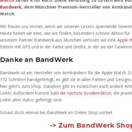
Watch
Series 4 für euch. Diese Verlosung zu Ostern wird eu
Bandwerk
, dem Münchner Premium-Hersteller von Armbände
Watch.
Wir freuen uns immer, wenn wir unseren Lesern spannende Gewinn
Heute haben wir eine, wie wir finden, besonders schöne Aktion fü
unserem Partner Bandwerk aus München verlosen wir eine
Apple W
Edition mit GPS und in der Farbe und Größe, in der sie der Gewinner
Danke an BandWerk
Bandwerk ist ein Hersteller von Armbändern für die Apple Watch. 
172 Schritten handgefertigt, es gibt sie in allen Farben und Designs
hier geht’s zum Shop. Daneben gibt es inzwischen auch andere Arti
Leder. Außerdem kommt bald
die nächste Sonderedition
, die jewei
Leder alter Autos gefertigt sind.
Schaut doch einmal bei BandWerk im Online Shop vorbei!
-> Zum BandWerk Sho