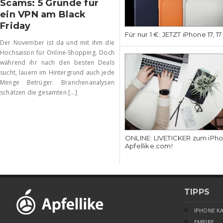
Scams: 5 Gründe für
ein VPN am Black
Friday
Für nur 1 €: JETZT iPhone 17, 1
Der November ist da und mit ihm die
Hochsaison für Online-Shopping. Doch
während ihr nach den besten Deals
sucht, lauern im Hintergrund auch jede
Menge Betrüger. Branchenanalysen
schätzen die gesamten [...]
ONLINE: LIVETICKER zum iPhon
Apfellike.com!
TIPPS
IPHONE K
EMPIRE