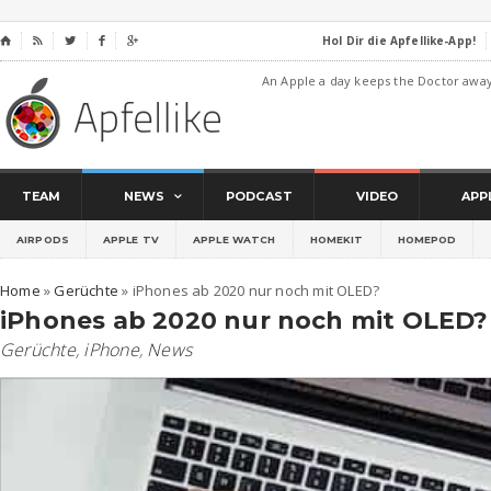
Hol Dir die Apfellike-App!
⌂




An Apple a day keeps the Doctor awa
TEAM
NEWS
PODCAST
VIDEO
APP
AIRPODS
APPLE TV
APPLE WATCH
HOMEKIT
HOMEPOD
Home
»
Gerüchte
»
iPhones ab 2020 nur noch mit OLED?
iPhones ab 2020 nur noch mit OLED?
Gerüchte
,
iPhone
,
News