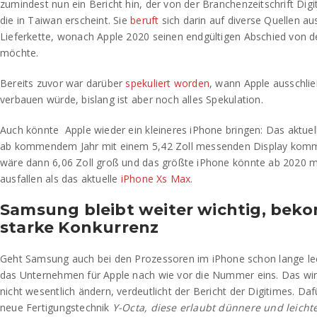
zumindest nun ein Bericht hin, der von der Branchenzeitschrift Digi
die in Taiwan erscheint. Sie
beruft
sich darin auf diverse Quellen au
Lieferkette, wonach Apple 2020 seinen endgültigen Abschied von
möchte.
Bereits zuvor war darüber
spekuliert worden
, wann Apple ausschli
verbauen würde, bislang ist aber noch alles Spekulation.
Auch könnte Apple wieder ein kleineres iPhone bringen: Das aktuel
ab kommendem Jahr mit einem 5,42 Zoll messenden Display komme
wäre dann 6,06 Zoll groß und das größte iPhone könnte ab 2020 mi
ausfallen als das aktuelle
iPhone Xs Max
.
Samsung bleibt weiter wichtig, bek
starke Konkurrenz
Geht Samsung auch bei den Prozessoren im iPhone schon lange leer
das Unternehmen für Apple nach wie vor die Nummer eins. Das wird
nicht wesentlich ändern, verdeutlicht der Bericht der Digitimes. Da
neue Fertigungstechnik
Y-Octa, diese erlaubt dünnere und leicht