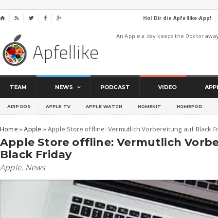
Hol Dir die Apfellike-App!
⌂




An Apple a day keeps the Doctor awa
TEAM
NEWS
PODCAST
VIDEO
APP
AIRPODS
APPLE TV
APPLE WATCH
HOMEKIT
HOMEPOD
Home
»
Apple
»
Apple Store offline: Vermutlich Vorbereitung auf Black F
Apple Store offline: Vermutlich Vorb
Black Friday
Apple
,
News