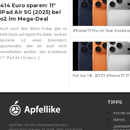
414 Euro sparen: 11″
iPad Air 5G (2025) bei
o2 im Mega-Deal
Auch nach dem Black Friday gibt es
iPhone 17 Pro im Test: Evoluti
tolle Deals auf Apple-Produkte. Soeben
lancierte o2 einen besonders
spannenden, den wir euch nicht
vorenthalten wollten: das brandneue
11" iPad Air 5G (aus [...]
Für nur 1 €: JETZT iPhone 17, 1
TIPPS
IPHONE K
EMPIRE
Apfellike ist ein schnellwachsendes
GEWINNSP
deutschsprachiges Technik, Web und Apple