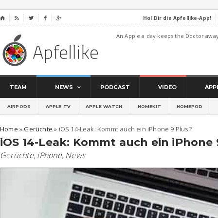
Hol Dir die Apfellike-App!
⌂




An Apple a day keeps the Doctor awa
TEAM
NEWS
PODCAST
VIDEO
APP
AIRPODS
APPLE TV
APPLE WATCH
HOMEKIT
HOMEPOD
Home
»
Gerüchte
»
iOS 14-Leak: Kommt auch ein iPhone 9 Plus?
iOS 14-Leak: Kommt auch ein iPhone 
Gerüchte
,
iPhone
,
News