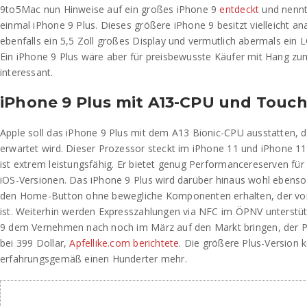
9to5Mac nun Hinweise auf ein großes iPhone 9
entdeckt
und nennt 
einmal iPhone 9 Plus. Dieses größere iPhone 9 besitzt vielleicht a
ebenfalls ein 5,5 Zoll großes Display und vermutlich abermals ein 
Ein iPhone 9 Plus wäre aber für preisbewusste Käufer mit Hang zu
interessant.
iPhone 9 Plus mit A13-CPU und Touch
Apple soll das iPhone 9 Plus mit dem A13 Bionic-CPU ausstatten, 
erwartet wird. Dieser Prozessor steckt im iPhone 11 und iPhone 
ist extrem leistungsfähig. Er bietet genug Performancereserven f
iOS-Versionen. Das iPhone 9 Plus wird darüber hinaus wohl ebenso 
den Home-Button ohne bewegliche Komponenten erhalten, der von
ist. Weiterhin werden Expresszahlungen via NFC im ÖPNV unterstüt
9 dem Vernehmen nach noch im März auf den Markt bringen, der Pr
bei 399 Dollar,
Apfellike.com berichtete
. Die größere Plus-Version 
erfahrungsgemäß einen Hunderter mehr.