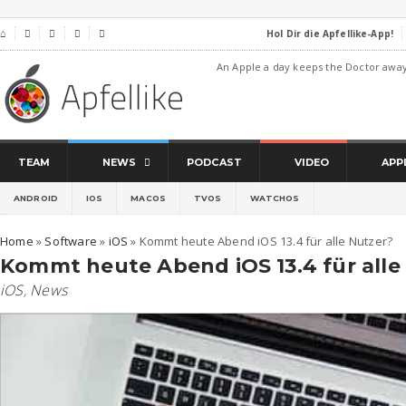
Hol Dir die Apfellike-App!
⌂




An Apple a day keeps the Doctor awa
TEAM
NEWS
PODCAST
VIDEO
APP
ANDROID
IOS
MACOS
TVOS
WATCHOS
Home
»
Software
»
iOS
»
Kommt heute Abend iOS 13.4 für alle Nutzer?
Kommt heute Abend iOS 13.4 für alle
iOS
,
News