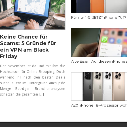
Für nur 1 €: JETZT iPhone 17, 1
Keine Chance für
Scams: 5 Gründe für
ein VPN am Black
Friday
Alte Eisen: Auf diesen iPhone
Der November ist da und mit ihm die
Hochsaison für Online-Shopping. Doch
während ihr nach den besten Deals
sucht, lauern im Hintergrund auch jede
Menge Betrüger. Branchenanalysen
schätzen die gesamten [...]
A20: iPhone 18-Prozessor wo