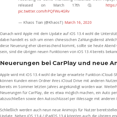
released on March 17th 🤔
https:
pic.twitter.com/hPQFWu4GRv
— Khaos Tian (@KhaosT)
March 16, 2020
Danach wird Apple mit dem Update auf iOS 13.4 wohl die Unterstütz
dabei handelt es sich um einen chinesischen Zahlungsdienst ähnli
diese Neuerung eher überraschend kommt, sollte sie heute Abend wi
sein, sind die übrigen neuen Funktionen von iOS 13.4 bereits bekan
Neuerungen bei CarPlay und neue An
Apple wird mit iOS 13.4 wohl die lange erwartete Funktion iCloud-Sh
können Kunden einen Ordner ihres iCloud Drive mit anderen Nutzern 
bereits im Sommer letzten Jahres angekündigt worden war. Weiter
Neuerungen für CarPlay, die es etwa möglich machen, ein Auto pe
abzuschließen sowie den Autoschlüssel per iMessage mit anderen N
Schließlich werden auch neun neue Animojis für Nutzer bereitstellen
Update. Neben iOS 13.4 / iPadOS 13.4 könnten auch die übrigen er